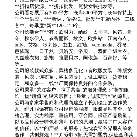
**折扣店货源、**折扣批发、尾货女装批发等。
公司看货展厅有2000平方，仓库8000平方，长年保持上
千个**供应，***新快，价格低。批发**汇聚内外一二线
各**。每季度*新**120--150个。
公司长期合作**有：欧时力、纳纹、太平鸟、风笛、哥
弟、秋水伊人、衣香丽影、埃文、欧州站、江南布衣、
only、艾格、歌莉娅、虫虫、红袖、vero moda、乔帛、
芭依璐、一日了然、贝洛安、洛贝一、双面羊绒大衣、
真丝连衣裙、旗袍、拉夏贝尔、阿依莲、百家好、等
等...
公司服装款式众多，风格多元化（有欧版女装，韩版女
装，风衣，连衣裙，淑女装等），做工精良，货源稳
定，和众多一二线**厂商保持良好的合作关系。
公司秉承“关注客户、携手共赢”的服务理念；“折扣服
饰，物*所值”的经营宗旨； “质量，诚实守信”的原则。
公司与多家零售商和代理商建立了长期稳定的合作关
系。绯凡服饰有限公司经销的服装、服装品种齐全、价
格合理、实力雄厚、重信用、守合同、保证产品质量，
以多品种经营特色和薄利多销的原则，赢得了广大客户
的信任。以**的产品，的服务，热忱欢迎各界朋友前来
合作，共创辉煌！**,0.5到1.5折,无需加盟费,保证金和其