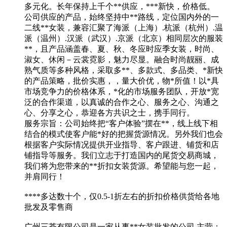
多元化。长年保持上千个**供应，***新快，价格低。
公司供应的产品，始终坚持中**路线，定位国内外的一
二线**女装，兼容汇聚了海派（上海）.杭派（杭州）.温
派（温州）.汉派（武汉）.京派（北京）相同层次的服装
**，且产品涵盖春、夏、秋、冬应时应季女装，时尚、
淑女、休闲－云裳霓影，魅力尽显。融合时尚靓丽、成
熟气质等多种风格，采取多**、多款式、多品类、*新快
的产品策略，批价实惠，，量大价优，物*所值！以*具
市场竞争力的价格体系，*化的市场服务团队，开放*宽
泛的合作渠道，以真诚的合作之心、服务之心、沟通之
心、分享之心，恭迎各方共识之士，携手同行。
服务宗旨：公司始终把“客户体验”摆在**，线上线下相
结合的模式使客户能*好的把握货源情况。另外我们也会
根据客户实际情况提供开业指导、客户跟进、铺货和店
铺指导等服务。我们立志于打造国内的尾货交易商城，
我们将为您带来的**折扣女装货源。希望能与您一起，
并肩同行！
****多达数十个，仅0.5-1折左右的折扣价格供货给各地
批发及零售商
广州三荟有限公司是一家从事**女装批发的公司,主营：