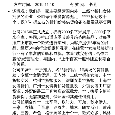
发布时间: 2019-11-10
有 效 期: 长期
源概况：我们是一家主要经营国内外一二线**折扣女装
批发的企业，公司每个季度货源充足，****多达数十
个，仅0.5-1折左右的折扣价格供货给各地批发及零售商
公司2015年正式成立，拥有2000多平米展厅，8000多平
米仓库，将同步推出适应季节兼具趋势的新品，对每季
推广上市数千个款式进行陈列，为客户提供*丰富的商
品。经历5年的行业积累和沉淀，在经营**女装服装折扣
行业有了丰富的经验和成就。本着“诚实有信，合作共
赢”的经营理念，与国内、*上千百家**服饰建立长期合
作关系。
公司主营*：**折扣店、名品折扣店、特卖场的货源批
发，专柜**女装货源、国内外一二线**折扣女装、中**
折扣女装、杭州**折扣服装、深圳女装**折扣、上海**
女装折扣、广州**女装折扣货源批发，外贸女装工厂店
货源，外贸服装工厂直营店货源批发。**，接受专柜验
货验伪，无需加盟费、保证金和其他任何费用。
公司长期合作**：太平鸟、欧时力、哥弟、秋水伊人、
三彩、衣袖、千百惠、达衣岩、地素、朗文斯汀、歌莉
娅、三淼、希色、格子廊等上千个**。款式众多，风格