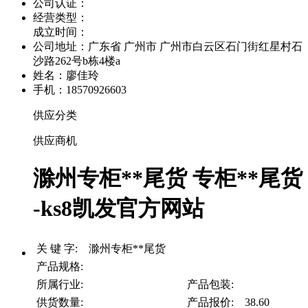
公司认证：
经营类型：
成立时间：
公司地址：
广东省 广州市 广州市白云区石门街红星村石
沙路262号b栋4楼a
姓名：廖佳玲
手机：18570926603
供应分类
供应商机
滁州专柜**尾货 专柜**尾货
-ks8凯发官方网站
关 键 字: 滁州专柜**尾货
产品规格:
所属行业:
产品包装:
供货数量:
产品报价: 38.60