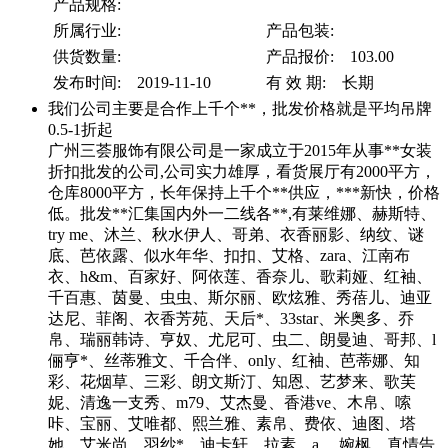
产品规格:
所属行业:
产品包装:
供货数量:
产品报价: 103.00
发布时间: 2019-11-10
有 效 期: 长期
我们公司主要是合作上千个**，批发价格就是平均吊牌
0.5-1折起
广州三荟服饰有限公司是一家成立于2015年从事**女装
折扣批发的公司,公司实力雄厚，看货展厅有2000平方，
仓库8000平方，长年保持上千个**供应，***新快，价格
低。批发**汇集国内外一二线各**,有莱维娜、赫斯特、
try me、沐兰、秋水伊人、哥弟、衣香丽影、纳纹、谜
底、芭依露、似水年华、扣扣、艾格、zara、江南布
衣、h&m、百家好、阿依莲、香奈儿、歌莉娅、红袖、
千百惠、茵曼、虫虫、斯尔丽、欧炫雅、秀蓓儿、迪亚
达尼、菲阁、衣香芳苑、天后*、33star、米奥多、乔
帛、瑞丽韩诗、亨奴、尤尼可、虫二、朗曼迪、哥邦、l
俪亨*、丝蒂雅文、千合伴、only、红袖、芭蒂娜、知
彩、花烟草、三彩、朗文斯汀、知恩、艺梦来、歌芙
妮、清逸一支秀、m79、艾杰曼、香港ve、木帛、嗦
咔、宝丽、艾唯都、熙兰雅、素帛、费依、迪图、塔
她、艾米尚、羽纱*、迪卡轩、拉素、a 、婉枫、真情告