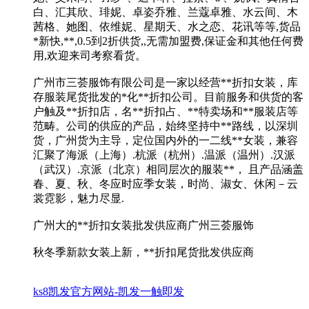
白、汇其欣、琲妮、卓姿乔雅、兰蔻卓雅、水云间、木
茜格、她图、依维妮、星期天、水之恋、花讯等等,货品
*新快,**,0.5到2折供货,,无需加盟费,保证金和其他任何费
用,欢迎来司考察看货。
广州市三荟服饰有限公司是一家以经营**折扣女装，库
存服装尾货批发的*化**折扣公司。目前服务和供货的客
户触及**折扣店，名**折扣占、**特卖场和**服装店等
范畴。公司的供应的产品，始终坚持中**路线，以深圳
货，广州货为主导，定位国内外的一二线**女装，兼容
汇聚了海派（上海）.杭派（杭州）.温派（温州）.汉派
（武汉）.京派（北京）相同层次的服装**， 且产品涵盖
春、夏、秋、冬应时应季女装，时尚、淑女、休闲－云
裳霓影，魅力尽显.
广州大的**折扣女装批发供应商广州三荟服饰
秋冬季新款女装上新，**折扣尾货批发供应商
ks8凯发官方网站-凯发一触即发