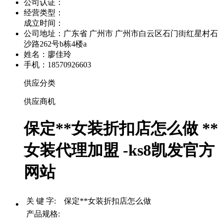
公司认证：
经营类型：
成立时间：
公司地址：
广东省 广州市 广州市白云区石门街红星村石
沙路262号b栋4楼a
姓名：廖佳玲
手机：18570926603
供应分类
供应商机
保定**女装折扣店怎么做 **
女装代理加盟 -ks8凯发官方
网站
关 键 字: 保定**女装折扣店怎么做
产品规格: