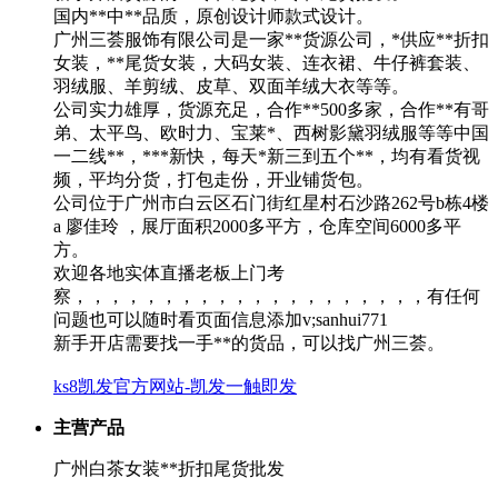
国内**中**品质，原创设计师款式设计。
广州三荟服饰有限公司是一家**货源公司，*供应**折扣
女装，**尾货女装，大码女装、连衣裙、牛仔裤套装、
羽绒服、羊剪绒、皮草、双面羊绒大衣等等。
公司实力雄厚，货源充足，合作**500多家，合作**有哥
弟、太平鸟、欧时力、宝莱*、西树影黛羽绒服等等中国
一二线**，***新快，每天*新三到五个**，均有看货视
频，平均分货，打包走份，开业铺货包。
公司位于广州市白云区石门街红星村石沙路262号b栋4楼
a 廖佳玲 ，展厅面积2000多平方，仓库空间6000多平
方。
欢迎各地实体直播老板上门考
察，，，，，，，，，，，，，，，，，，，，有任何
问题也可以随时看页面信息添加v;sanhui771
新手开店需要找一手**的货品，可以找广州三荟。
ks8凯发官方网站-凯发一触即发
主营产品
广州白茶女装**折扣尾货批发