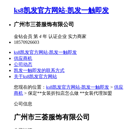
ks8凯发官方网站-凯发一触即发
广州市三荟服饰有限公司
金钻会员 第
4
年
认证企业
实力商家
18570926603
ks8凯发官方网站-凯发一触即发
供应商机
公司动态
凯发一触即发的联系方式
关于ks8凯发官方网站
您现在的位置：
ks8凯发官方网站-凯发一触即发
>
供应
商机
> 保定**女装折扣店怎么做 **女装代理加盟
公司信息
广州市三荟服饰有限公司