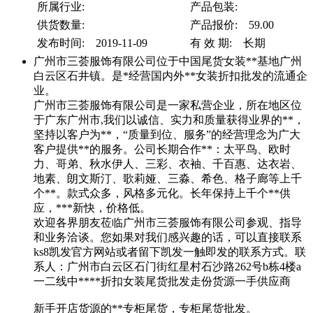
所属行业:
产品包装:
供货数量:
产品报价: 59.00
发布时间: 2019-11-09
有 效 期: 长期
广州市三荟服饰有限公司位于中国尾货女装**基地广州
白云区石井镇。是*经营国内外**女装折扣批发的流通企
业。
广州市三荟服饰有限公司是一家私营企业，所在地区位
于广东广州市,我们以诚信、实力和质量获得业界的**，
坚持以客户为**，“质量到位、服务”的经营理念为广大
客户提供**的服务。公司长期合作**：太平鸟、欧时
力、哥弟、秋水伊人、三彩、衣袖、千百惠、达衣岩、
地素、朗文斯汀、歌莉娅、三淼、希色、格子廊等上千
个**。款式众多，风格多元化。长年保持上千个**供
应，***新快，价格低。
欢迎各界朋友莅临广州市三荟服饰有限公司参观、指导
和业务洽谈。您如果对我们感兴趣的话，可以直接联系
ks8凯发官方网站或者留下凯发一触即发的联系方式。联
系人：广州市白云区石门街红星村石沙路262号b栋4楼a
一二线中****折扣女装尾货批发走份货源一手供应商
新手开店货源的**专柜尾货，专柜尾货批发。