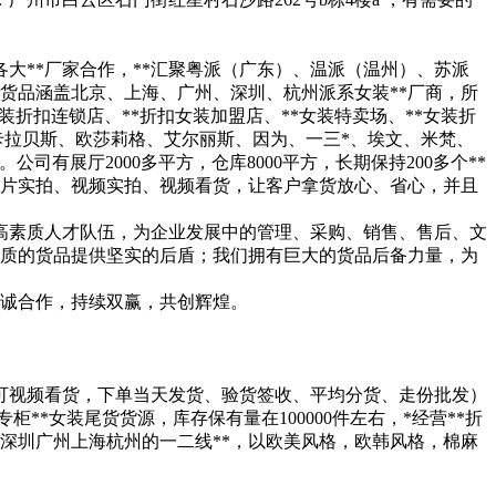
与各大**厂家合作，**汇聚粤派（广东）、温派（温州）、苏派
货品涵盖北京、上海、广州、深圳、杭州派系女装**厂商，所
装折扣连锁店、**折扣女装加盟店、**女装特卖场、**女装折
、卡拉贝斯、欧莎莉格、艾尔丽斯、因为、一三*、埃文、米梵、
有展厅2000多平方，仓库8000平方，长期保持200多个**
片实拍、视频实拍、视频看货，让客户拿货放心、省心，并且
高素质人才队伍，为企业发展中的管理、采购、销售、售后、文
质的货品提供坚实的后盾；我们拥有巨大的货品后备力量，为
精诚合作，持续双赢，共创辉煌。
，可视频看货，下单当天发货、验货签收、平均分货、走份批发）
柜**女装尾货货源，库存保有量在100000件左右，*经营**折
京深圳广州上海杭州的一二线**，以欧美风格，欧韩风格，棉麻