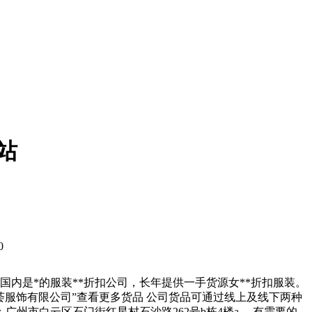
站
0
内是*的服装**折扣公司，长年提供一手货源女**折扣服装。
荟服饰有限公司”查看更多货品 公司货品可通过线上及线下两种
州市白云区石门街红星村石沙路262号b栋4楼a ，有需要的