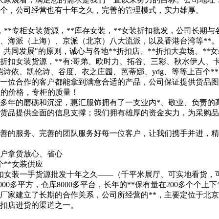
千个，公司经营也有十年之久，完善的管理模式，实力雄厚。
货，**专柜女装货源，**库存女装，**女装折扣批发，公司长期
、海派（上海）、京派（北京）八大流派，以及香港台湾等**。
同发展"的原则，诚心与各地**折扣店、**折扣大卖场、**女
*折扣女装货源，**有:哥弟、欧时力、拓谷、三彩、秋水伊人
依、凯伦诗、谷度、衣之庄园、芭蒂娜、ydg、等等上百个**。公司
一位合作的客户都能拿到满意合适的产品，公司保证提供货品图
宝的价格，专柜的质量！
多年的磨砺和沉淀，惠汇服饰拥有了一支业内*、敬业、负责的
货品提供全面的信息支撑；我们拥有雄厚的资金实力，为采购品
完善的服务、完善的团队服务好每一位客户，让我们携手并进，
户拿货放心、省心
个**女装供应
*折扣女装一手货源批发十年之久——（千平米展厅、可实地看货
0多平方，仓库8000多平台，长年的**保有量在200多个个上下专
*厂家建立了长期的合作关系，公司所经营的**，主要定位于北
折扣店进货的渠道之一。