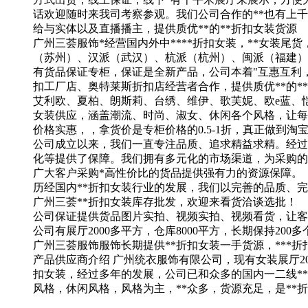
话欢迎随时来我司考察参观。我们公司合作的**也有上
给与实体以及直播播主，提供质优**的**折扣女装货源
广州三荟服饰*经营国内外中****折扣女装，**女装尾
（苏州）、汉派（武汉）、杭派（杭州）、闽派（福建）
有货品保证专柜，保证是全新产品，公司本着"互惠互利，共
扣工厂店、奥特莱斯折扣店经营者合作，提供质优**的*
艾利欧、夏柏、朗斯莉、台绣、维伊、歌芙妮、欧e蓝、恺诗
女装供应，涵盖潮流、时尚、淑女、休闲各个风格，让每
价格实惠，，拿货价是专柜价格的0.5-1折，真正做到淘
公司成立以来，我们一直专注品质、追求精益求精。经过
化等提供了保障。我们拥有多元化的市场渠道，为采购的
广大客户采购*高性价比的货品提供强有力的资源保障。
历经国内**折扣女装行业的发展，我们以完善的品质、
广州三荟**折扣女装库存批发，欢迎来看货洽谈选批！
公司保证提供货品图片实拍、视频实拍、视频看货，让客
公司有展厅2000多平方，仓库8000平方，长期保持200多
广州三荟服饰服饰长期提供**折扣女装一手货源，**
产品供应商介绍 广州统衣服饰有限公司，现有女装展厅200
扣女装，经过多年的发展，公司已和众多的国内一二线*
风格，休闲风格，风格为主，**众多，货源充足，是**