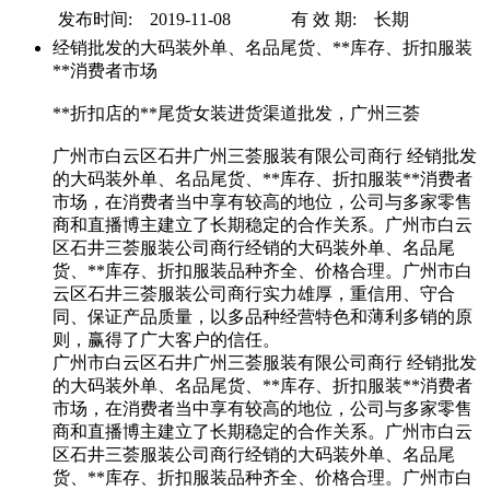
发布时间: 2019-11-08
有 效 期: 长期
经销批发的大码装外单、名品尾货、**库存、折扣服装
**消费者市场
**折扣店的**尾货女装进货渠道批发，广州三荟
广州市白云区石井广州三荟服装有限公司商行 经销批发
的大码装外单、名品尾货、**库存、折扣服装**消费者
市场，在消费者当中享有较高的地位，公司与多家零售
商和直播博主建立了长期稳定的合作关系。广州市白云
区石井三荟服装公司商行经销的大码装外单、名品尾
货、**库存、折扣服装品种齐全、价格合理。广州市白
云区石井三荟服装公司商行实力雄厚，重信用、守合
同、保证产品质量，以多品种经营特色和薄利多销的原
则，赢得了广大客户的信任。
广州市白云区石井广州三荟服装有限公司商行 经销批发
的大码装外单、名品尾货、**库存、折扣服装**消费者
市场，在消费者当中享有较高的地位，公司与多家零售
商和直播博主建立了长期稳定的合作关系。广州市白云
区石井三荟服装公司商行经销的大码装外单、名品尾
货、**库存、折扣服装品种齐全、价格合理。广州市白