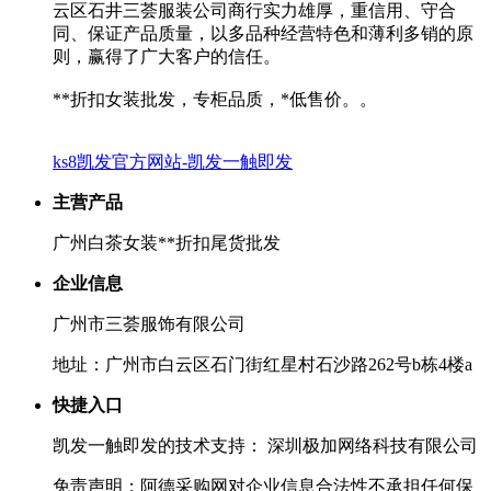
云区石井三荟服装公司商行实力雄厚，重信用、守合
同、保证产品质量，以多品种经营特色和薄利多销的原
则，赢得了广大客户的信任。
**折扣女装批发，专柜品质，*低售价。。
ks8凯发官方网站-凯发一触即发
主营产品
广州白茶女装**折扣尾货批发
企业信息
广州市三荟服饰有限公司
地址：广州市白云区石门街红星村石沙路262号b栋4楼a
快捷入口
凯发一触即发的技术支持： 深圳极加网络科技有限公司
免责声明：阿德采购网对企业信息合法性不承担任何保