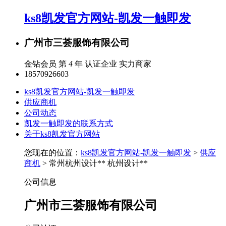
ks8凯发官方网站-凯发一触即发
广州市三荟服饰有限公司
金钻会员 第
4
年
认证企业
实力商家
18570926603
ks8凯发官方网站-凯发一触即发
供应商机
公司动态
凯发一触即发的联系方式
关于ks8凯发官方网站
您现在的位置：
ks8凯发官方网站-凯发一触即发
>
供应
商机
> 常州杭州设计** 杭州设计**
公司信息
广州市三荟服饰有限公司