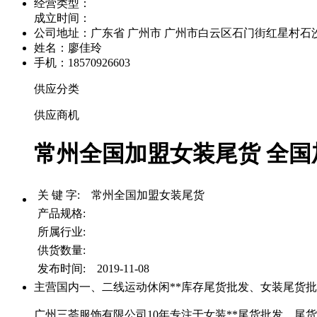
经营类型：
成立时间：
公司地址：
广东省 广州市 广州市白云区石门街红星村石沙路
姓名：廖佳玲
手机：18570926603
供应分类
供应商机
常州全国加盟女装尾货 全国加
关 键 字: 常州全国加盟女装尾货
产品规格:
所属行业:
供货数量:
发布时间: 2019-11-08
主营国内一、二线运动休闲**库存尾货批发、女装尾货
广州三荟服饰有限公司10年专注于女装**尾货批发、尾