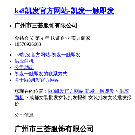
ks8凯发官方网站-凯发一触即发
广州市三荟服饰有限公司
金钻会员 第
4
年
认证企业
实力商家
18570926603
ks8凯发官方网站-凯发一触即发
供应商机
公司动态
凯发一触即发的联系方式
关于ks8凯发官方网站
您现在的位置：
ks8凯发官方网站-凯发一触即发
>
供应
商机
> 成都女装批发女装批发报价 女装批发女装批发报
价
公司信息
广州市三荟服饰有限公司