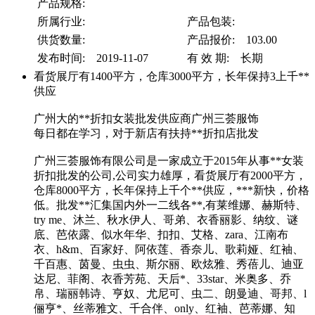
产品规格:
所属行业:
产品包装:
供货数量:
产品报价: 103.00
发布时间: 2019-11-07
有 效 期: 长期
看货展厅有1400平方，仓库3000平方，长年保持3上千**
供应
广州大的**折扣女装批发供应商广州三荟服饰
每日都在学习，对于新店有扶持**折扣店批发
广州三荟服饰有限公司是一家成立于2015年从事**女装
折扣批发的公司,公司实力雄厚，看货展厅有2000平方，
仓库8000平方，长年保持上千个**供应，***新快，价格
低。批发**汇集国内外一二线各**,有莱维娜、赫斯特、
try me、沐兰、秋水伊人、哥弟、衣香丽影、纳纹、谜
底、芭依露、似水年华、扣扣、艾格、zara、江南布
衣、h&m、百家好、阿依莲、香奈儿、歌莉娅、红袖、
千百惠、茵曼、虫虫、斯尔丽、欧炫雅、秀蓓儿、迪亚
达尼、菲阁、衣香芳苑、天后*、33star、米奥多、乔
帛、瑞丽韩诗、亨奴、尤尼可、虫二、朗曼迪、哥邦、l
俪亨*、丝蒂雅文、千合伴、only、红袖、芭蒂娜、知