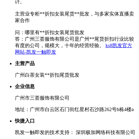
计。
主营业专柜**折扣女装尾货**批发，与多家实体直播卖
家合作
问：哪里有**折扣女装尾货批发
答：广州三荟服饰有限公司是广州**尾货折扣行业比较
有度的公司，规模大，十年的经营经验。
ks8凯发官方
网站-凯发一触即发
主营产品
广州白茶女装**折扣尾货批发
企业信息
广州市三荟服饰有限公司
地址：广州市白云区石门街红星村石沙路262号b栋4楼a
快捷入口
凯发一触即发的技术支持： 深圳极加网络科技有限公司