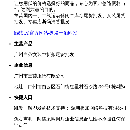
让您用低的价格选择好的商品，专心为客户创造便利与
*，达到共赢的目的。
主营国内一、二线运动休闲**库存尾货批发、女装尾货
批发、专卖店断码清货批发，
ks8凯发官方网站-凯发一触即发
主营产品
广州白茶女装**折扣尾货批发
企业信息
广州市三荟服饰有限公司
地址：广州市白云区石门街红星村石沙路262号b栋4楼a
快捷入口
凯发一触即发的技术支持： 深圳极加网络科技有限公司
免责声明：阿德采购网对企业信息合法性不承担任何保
证责任