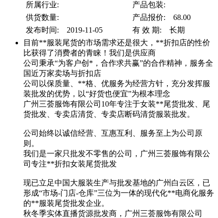
所属行业:
产品包装:
供货数量:
产品报价: 68.00
发布时间: 2019-11-05
有 效 期: 长期
目前**服装尾货的市场需求还是很大，**折扣店的性价
比获得了消费者的青睐！我们是供应商
公司秉承“为客户创*，合作求共赢”的合作精神，服务全
国近万家卖场与折扣店
公司以保质量、**格、优服务为经营方针，充分发挥服
装批发的优势，以“好货也便宜”为根本理念
广州三荟服饰有限公司10年专注于女装**尾货批发、尾
货批发、专卖店清货、专卖店断码清货服装批发。
公司始终以诚信经营、互惠互利、服务至上为公司原
则。
我们是一家只批发不零售的公司，广州三荟服饰有限公
司专注**折扣女装尾货批发
现已立足中国大服装生产与批发基地的广州白云区，已
形成“市场-门店-仓库”三位为一体的现代化**电商化服务
的**服装尾货批发企业。
秋冬季实体直播货源批发商，广州三荟服饰有限公司