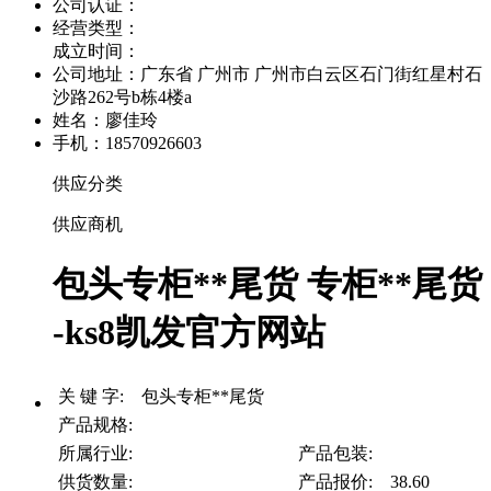
公司认证：
经营类型：
成立时间：
公司地址：
广东省 广州市 广州市白云区石门街红星村石
沙路262号b栋4楼a
姓名：廖佳玲
手机：18570926603
供应分类
供应商机
包头专柜**尾货 专柜**尾货
-ks8凯发官方网站
关 键 字: 包头专柜**尾货
产品规格:
所属行业:
产品包装:
供货数量:
产品报价: 38.60