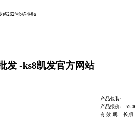
262号b栋4楼a
发 -ks8凯发官方网站
产品包装:
产品报价: 55.0
有 效 期: 长期