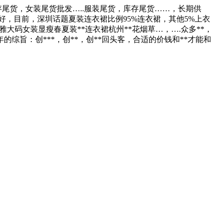
存尾货，女装尾货批发…..服装尾货，库存尾货……，长期供
质好，目前，深圳话题夏装连衣裙比例95%连衣裙，其他5%上衣
姿秀雅大码女装显瘦春夏装**连衣裙杭州**花烟草…，….众多**，
年的综旨：创***，创**，创**回头客，合适的价钱和**才能和