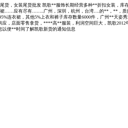
存尾货，女装尾货批发 凯歌**服饰长期经营多种**折扣女装，库
裙……应有尽有……..广州，深圳，杭州，台湾….的**，**，
夏装，95%连衣裙，其他5%上衣和裤子库存数量6000件，广州**天
应，店面零售拿货，****高**服装，利润空间巨大，凯歌2012
息以便**时间了解凯歌新货的通知信息