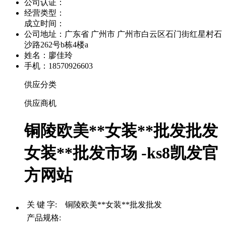
公司认证：
经营类型：
成立时间：
公司地址：
广东省 广州市 广州市白云区石门街红星村石
沙路262号b栋4楼a
姓名：廖佳玲
手机：18570926603
供应分类
供应商机
铜陵欧美**女装**批发批发
女装**批发市场 -ks8凯发官
方网站
关 键 字: 铜陵欧美**女装**批发批发
产品规格: