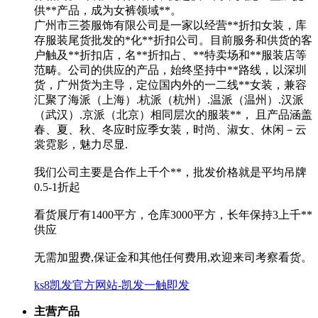
供**产品，成为女裤领域**。
广州市三荟服饰有限公司是一家以经营**折扣女装，库
存服装尾货批发的*化**折扣公司。目前服务和供货的客
户触及**折扣店，名**折扣占、**特卖场和**服装店等
范畴。公司的供应的产品，始终坚持中**路线，以深圳
货，广州货为主导，定位国内外的一二线**女装，兼容
汇聚了海派（上海）.杭派（杭州）.温派（温州）.汉派
（武汉）.京派（北京）相同层次的服装**， 且产品涵盖
春、夏、秋、冬应时应季女装，时尚、淑女、休闲－云
裳霓影，魅力尽显.
我们公司主要是合作上千个**，批发价格就是平均吊牌
0.5-1折起
看货展厅有1400平方，仓库3000平方，长年保持3上千**
供应
无需加盟费,保证金和其他任何费用,欢迎来司考察看货。
ks8凯发官方网站-凯发一触即发
主营产品