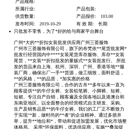
产品规格:
所属行业:
产品包装:
供货数量:
产品报价: 103.00
发布时间: 2019-10-29
有 效 期: 长期
只批发不零售，为了*好的给与商家平台舞台
广州*大的**折扣女装批发供应商广州三荟服饰
广州市三荟服饰有限公司，旗下的布梵依**尾货批发网*
批发行经营国内中****女装尾货库存服饰、库存**女装
尾货，**女装**折扣批发的量贩式**女装批发行。 所批
发的货品来自上海、杭州、深圳、广州、香港等地**服
装厂商，确保出厂一手**货源，做工细致，面料舒适，
**的风格，**的品质，*加实惠的价格
广州三荟服饰有限公司，合作的古帛**多年以来一直为
顾客提供**的牛仔女裤、女装铅笔裤、小脚裤、短裤、
短裙。专注自产自销，顾客遍及全国各地以及港澳台和
东南亚地区。以全面整合的经营模式自主研发、采购、
生产及销售品质**的牛仔女裤。我们的工厂正不断致力
于实现“*新，做时尚的**者”的企业精神。通过多措并
举，提升**地位和*，带动和促进加盟发展，优化市场整
体格局。 采用*环保面料，优选供应商，实施**叠加提