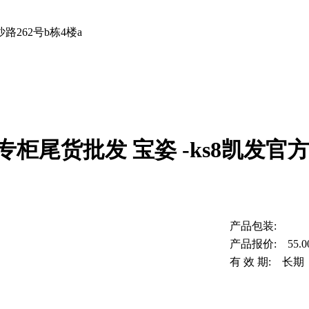
262号b栋4楼a
柜尾货批发 宝姿 -ks8凯发官
产品包装:
产品报价: 55.0
有 效 期: 长期