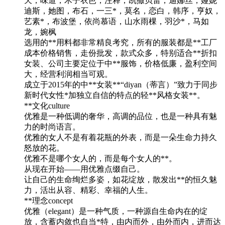
天，味道，木子衣芭，注释，凯撒贝雷，迪娜丝，娅妮
迪斯，她图，布石，一三*，莫名，恋白，韩序，亨奴，
艺素*，布波堡，依尚慕语，山水雨棵，羽沙*，马如
龙，婉枫
选用的**用料都非常精良考究，所有的服装都是**工厂
成本价格销售，走份批发，款式众多，特别适合**折扣
女装、公司主要定位于中**服饰，价格低廉，盈利空间
大，经营利润相当可观。
成立于2015年的中**女装**“diyan（蒂言）”致力于同步
新时代女性*加独立自信的特点的轻**风格女装**。
**文化culture
优雅是一种低调的奢华，高调的品位，也是一种具有魅
力的时尚语言。
优雅的女人不是有着花瓶的外表，而是一朵生命力持久
怒放的花。
优雅不是哪个女人的，而是每个女人的**。
从现在开始——用优雅点缀自己。
让自己的生命绚烂多姿，如花绽放，散发出**的恒久魅
力，活出从容、精彩、幸福的人生。
**理念concept
优雅（elegant）是一种气质，一种源自生命内在的绽
放，含蓄内敛也自当*特，由内而外，由外而内，进而达