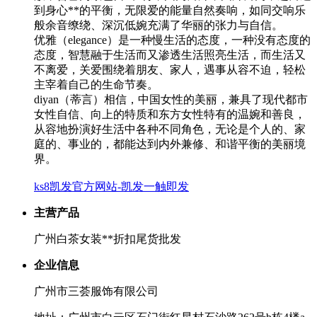
到身心**的平衡，无限爱的能量自然奏响，如同交响乐
般余音缭绕、深沉低婉充满了华丽的张力与自信。
优雅（elegance）是一种慢生活的态度，一种没有态度的
态度，智慧融于生活而又渗透生活照亮生活，而生活又
不离爱，关爱围绕着朋友、家人，遇事从容不迫，轻松
主宰着自己的生命节奏。
diyan（蒂言）相信，中国女性的美丽，兼具了现代都市
女性自信、向上的特质和东方女性特有的温婉和善良，
从容地扮演好生活中各种不同角色，无论是个人的、家
庭的、事业的，都能达到内外兼修、和谐平衡的美丽境
界。
ks8凯发官方网站-凯发一触即发
主营产品
广州白茶女装**折扣尾货批发
企业信息
广州市三荟服饰有限公司