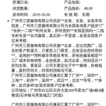
所属行业:
产品包装:
供货数量:
产品报价: 48.00
发布时间: 2019-10-26
有 效 期: 长期
广州市三荟服饰有限公司供应**女装、女装、女装库存
批发，广州市三荟服饰有限公司为全国各地客户提供*广
*全的一二线**时尚女装，所经营的**全国是国内一二线
专柜专卖**女式服装，真正的一手货源，欢迎全国客户
过来考察。
广州市三荟服饰有限公司衣服**众多，定位范围广，适
合的客户群庞大，只要您上门看货，总有适合您经营的
**。选用的**用料都非常精良考究，所有的服装都是**
工厂成本价格销售，走份批发，款式众多，特别适合**
折扣女装、童装店，公司主要定位于中**服饰，价格低
廉，盈利空间大，经营利润相当可观。
广州市三荟服饰有限公司兼容汇聚了广州**，深圳**，
上海**，杭州**，温州**，武汉**，北京**等等，**多
种，款式多样!欢迎全国客户过来考察。
公司地址：广州市白云区石井大道266号星光广场b栋4楼
整层(石井银马男装城正门对面)
广州市三荟服饰有限公司兼容汇聚了广州**，深圳**，