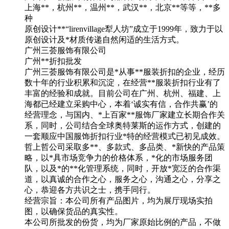
上海**，杭州**，温州**，武汉**，北京**等等，**多
种
原创设计**“lirenvillage犁人坊”成立于1999年，致力于以
原创设计及*材质传递自然闲适的生活方式。
广州三荟服饰有限公司
广州**折扣批发
广州三荟服饰有限公司是*从事**服装折扣的企业，经历
数十年的行业积累和沉淀，在经营**服装折扣行业有了
丰富的经验和成就。目前公司在广州、杭州、福建、上
海都已经建立采购中心，本着‘诚实有信，合作共赢’的
经营理念，与国内、*上百家**服饰厂家建立长期合作关
系，同时，公司结合全球奥特莱斯的运作方式，创建的
一套顺应中国服饰折扣行业*特的经营模式已初见成效。
哲上哲公司采取多**、多款式、多品类、*新快的产品策
略，以*具市场竞争力的价格体系，*化的市场服务团
队，以及*的**化管理系统，同时，开放*宽泛的合作渠
道，以真诚的合作之心，服务之心，沟通之心，分享之
心，恭迎各方共识之士，携手同行。
经营宗旨：本公司所有产品图片，均为展厅现场实拍
图，以确保货品的真实性。
本公司所批发的份货，均为厂家原始比例的产品，不做