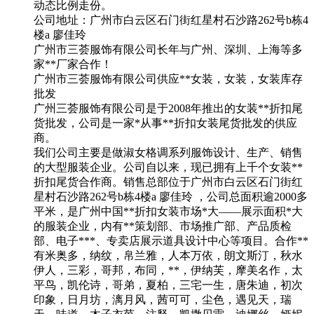
动态比例走份。
公司地址：广州市白云区石门街红星村石沙路262号b栋4
楼a 廖佳玲
广州市三荟服饰有限公司长年与广州、深圳、上海等多
家**厂家合作！
广州市三荟服饰有限公司供应**女装，女装，女装库存
批发
广州三荟服饰有限公司是于2008年推出的女装**折扣尾
货批发，公司是一家*从事**折扣女装尾货批发的供应
商。
我们公司主要是做淑女格调系列服饰设计、生产、销售
的大型服装企业。公司自以来，现已拥有上千个女装**
折扣尾货合作商。销售总部位于广州市白云区石门街红
星村石沙路262号b栋4楼a 廖佳玲 ，公司总面积逾2000多
平米，是广州中国**折扣女装市场*大——展示面积*大
的服装企业，内有**策划部、市场推广部、产品质检
部、电子***、专卖店展示道具设计中心等项目。合作**
有米奥多，纳纹，帛兰雅，人本万依，朗文斯汀，秋水
伊人，三彩，哥邦，布同，**，伊纳芙，摩美名作，太
平鸟，凯伦诗，哥弟，夏柏，三宅一生，唐朱迪，初次
印象，日月坊，漓月风，茜可可，尘色，遇见天，瑞