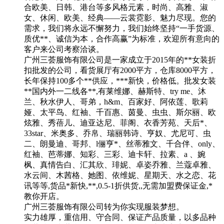
合欧美、日韩、港台等多风格元素，时尚、高雅、淑
女、休闲、欧美、经典——云裳霓影、魅力尽现。您的
需求，我们将永远不懈努力，我们始终坚持“一手货源、
质优**、诚信为本，合作高赢”为标准，欢迎所有意向的
客户来公司考察洽谈。
广州三荟服饰有限公司是一家成立于2015年的**女装折
扣批发的公司，看货展厅有2000平方，仓库8000平方，
长年保持100多个**供应，***新快，价格低。批发女装
**国内外一二线各**,有莱维娜、赫斯特、try me、沐
兰、秋水伊人、哥弟，h&m、百家好、阿依莲、歌莉
娅、太平鸟、红袖、千百惠、茵曼、虫虫、斯尔丽、欧
炫雅、秀蓓儿、迪亚达尼、菲阁、衣香芳苑、天后*、
33star、米奥多、乔帛、瑞丽韩诗、亨奴、尤尼可、虫
二、朗曼迪、哥邦、l俪亨*、丝蒂雅文、千合伴、only、
红袖、芭蒂娜、知彩、三彩、迪卡轩、拉素、a 、婉
枫、真情告白、汇其欣、琲妮、卓姿乔雅、兰蔻卓雅、
水云间、木茜格、她图、依维妮、星期天、水之恋、花
讯等等,货品*新快,**,0.5-1折供货,,无需加盟费保证金,*
教你开店。
广州三荟服饰有限公司转为你实现服装梦想。
实力雄厚，重信用、守合同、保证产品质量，以多品种