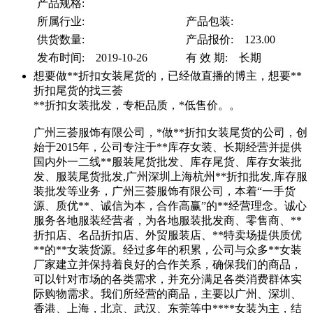
产品规格:
所属行业:
产品包装:
供货数量:
产品报价: 123.00
发布时间: 2019-10-26
有 效 期: 长期
想要做**折扣女装尾货的，已经做直播的博主，想要**
折扣尾货的找三荟
**折扣女装批发，专柜品质，*低售价。。
广州三荟服饰有限公司，*做**折扣女装尾货的公司，创
始于2015年，公司专注于**库存女装、长期经营并提供
国内外一二线**服装尾货批发、库存尾货、库存女装批
发、服装尾货批发,广州深圳上海杭州**折扣批发,库存服
装批发等业务，广州三荟服饰有限公司，本着“一手货
源、质优**、诚信为本，合作高赢”的**经营理念。诚心
服务各地服装经营者，为各地服装批发商、零售商、**
折扣店、名品折扣店、外贸服装店、**特卖场提供质优
**的**女装货源。经过多年的积累，公司与众多**女装
厂家建立并保持着良好的合作关系，确保我们的商品，
可以针对市场的各类需求，并充分满足各类消费群体实
际购物需求。我们所经营的商品，主要以广州、深圳、
香港、上海，北京、武汉、东莞等中****女装为主，结