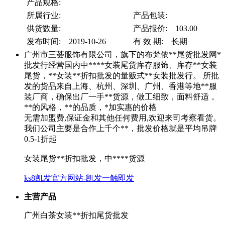
产品规格:
所属行业:
产品包装:
供货数量:
产品报价: 103.00
发布时间: 2019-10-26
有 效 期: 长期
广州市三荟服饰有限公司，旗下的布梵依**尾货批发网*
批发行经营国内中****女装尾货库存服饰、库存**女装
尾货，**女装**折扣批发的量贩式**女装批发行。 所批
发的货品来自上海、杭州、深圳、广州、香港等地**服
装厂商，确保出厂一手**货源，做工细致，面料舒适，
**的风格，**的品质，*加实惠的价格
无需加盟费,保证金和其他任何费用,欢迎来司考察看货。
我们公司主要是合作上千个**，批发价格就是平均吊牌
0.5-1折起
女装尾货**折扣批发，中****货源
ks8凯发官方网站-凯发一触即发
主营产品
广州白茶女装**折扣尾货批发