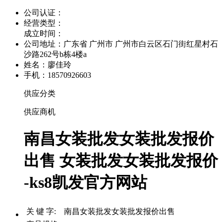
公司认证：
经营类型：
成立时间：
公司地址：
广东省 广州市 广州市白云区石门街红星村石
沙路262号b栋4楼a
姓名：廖佳玲
手机：18570926603
供应分类
供应商机
南昌女装批发女装批发报价
出售 女装批发女装批发报价
-ks8凯发官方网站
关 键 字: 南昌女装批发女装批发报价出售