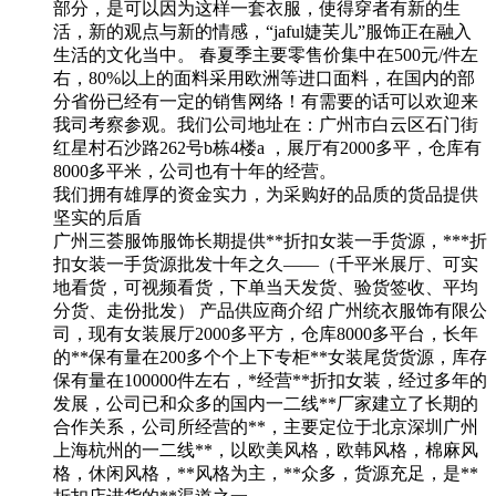
部分，是可以因为这样一套衣服，使得穿者有新的生
活，新的观点与新的情感，“jaful婕芙儿”服饰正在融入
生活的文化当中。 春夏季主要零售价集中在500元/件左
右，80%以上的面料采用欧洲等进口面料，在国内的部
分省份已经有一定的销售网络！有需要的话可以欢迎来
我司考察参观。我们公司地址在：广州市白云区石门街
红星村石沙路262号b栋4楼a ，展厅有2000多平，仓库有
8000多平米，公司也有十年的经营。
我们拥有雄厚的资金实力，为采购好的品质的货品提供
坚实的后盾
广州三荟服饰服饰长期提供**折扣女装一手货源，***折
扣女装一手货源批发十年之久——（千平米展厅、可实
地看货，可视频看货，下单当天发货、验货签收、平均
分货、走份批发） 产品供应商介绍 广州统衣服饰有限公
司，现有女装展厅2000多平方，仓库8000多平台，长年
的**保有量在200多个个上下专柜**女装尾货货源，库存
保有量在100000件左右，*经营**折扣女装，经过多年的
发展，公司已和众多的国内一二线**厂家建立了长期的
合作关系，公司所经营的**，主要定位于北京深圳广州
上海杭州的一二线**，以欧美风格，欧韩风格，棉麻风
格，休闲风格，**风格为主，**众多，货源充足，是**