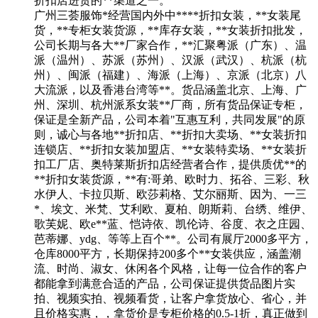
折扣店进货的**渠道之一。
广州三荟服饰*经营国内外中****折扣女装，**女装尾
货，**专柜女装货源，**库存女装，**女装折扣批发，
公司长期与各大**厂家合作，**汇聚粤派（广东）、温
派（温州）、苏派（苏州）、汉派（武汉）、杭派（杭
州）、闽派（福建）、海派（上海）、京派（北京）八
大流派，以及香港台湾等**。货品涵盖北京、上海、广
州、深圳、杭州派系女装**厂商，所有货品保证专柜，
保证是全新产品，公司本着"互惠互利，共同发展"的原
则，诚心与各地**折扣店、**折扣大卖场、**女装折扣
连锁店、**折扣女装加盟店、**女装特卖场、**女装折
扣工厂店、奥特莱斯折扣店经营者合作，提供质优**的
**折扣女装货源，**有:哥弟、欧时力、拓谷、三彩、秋
水伊人、卡拉贝斯、欧莎莉格、艾尔丽斯、因为、一三
*、埃文、米梵、艾利欧、夏柏、朗斯莉、台绣、维伊、
歌芙妮、欧e**蓝、恺诗依、凯伦诗、谷度、衣之庄园、
芭蒂娜、ydg、等等上百个**。公司有展厅2000多平方，
仓库8000平方，长期保持200多个**女装供应，涵盖潮
流、时尚、淑女、休闲各个风格，让每一位合作的客户
都能拿到满意合适的产品，公司保证提供货品图片实
拍、视频实拍、视频看货，让客户拿货放心、省心，并
且价格实惠，，拿货价是专柜价格的0.5-1折，真正做到