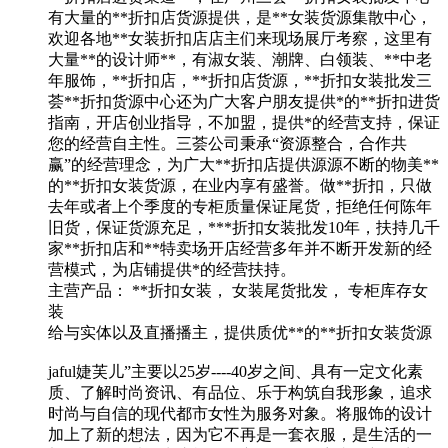
有大量的**折扣店货源提供，是**女装货源集散中心，
欢迎各地**女装折扣店店主们来现场展厅考察，这里有
大量**的设计师**，有淑女装、潮牌、白领装、**中老
年服饰，**折扣店，**折扣店货源，**折扣女装批发三
荟**折扣货源中心还为广大客户朋友提供*的**折扣进货
指南，开店创业指导，不加盟，提供*的经营支持，保证
您的经营自主性。三荟公司秉承“资源整合，合作共
赢”的经营理念，为广大**折扣店提供源源不断的物美**
的**折扣女装货源，在业内享有盛誉。做**折扣，只做
去年或者上个季度的专柜质量保证尾货，拒绝任何陈年
旧货，保证货源充足，***折扣女装批发10年，扶持几千
家**折扣店和**特卖场开店经营多年并不断开发新的经
营模式，为店铺提供*的经营扶持。
主营产品： **折扣女装， 女装尾货批发， 专柜库存女
装
给与实体以及直播播主，提供质优**的**折扣女装货源
jaful婕芙儿”主要以25岁----40岁之间、具有一定文化素
质、了解时尚资讯、有品位、乐于构筑自我形象，追求
时尚与自信的现代都市女性为服务对象。将服饰的设计
加上了新的想法，因为它不再是一套衣服，是生活的一