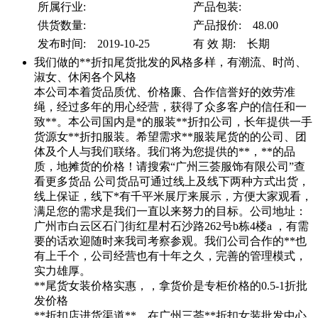
所属行业:
产品包装:
供货数量:
产品报价: 48.00
发布时间: 2019-10-25
有 效 期: 长期
我们做的**折扣尾货批发的风格多样，有潮流、时尚、
淑女、休闲各个风格
本公司本着货品质优、价格廉、合作信誉好的效劳准
绳，经过多年的用心经营，获得了众多客户的信任和一
致**。本公司国内是*的服装**折扣公司，长年提供一手
货源女**折扣服装。希望需求**服装尾货的的公司、团
体及个人与我们联络。我们将为您提供的**，**的品
质，地摊货的价格！请搜索“广州三荟服饰有限公司”查
看更多货品 公司货品可通过线上及线下两种方式出货，
线上保证，线下*有千平米展厅来展示，方便大家观看，
满足您的需求是我们一直以来努力的目标。公司地址：
广州市白云区石门街红星村石沙路262号b栋4楼a ，有需
要的话欢迎随时来我司考察参观。我们公司合作的**也
有上千个，公司经营也有十年之久，完善的管理模式，
实力雄厚。
**尾货女装价格实惠，，拿货价是专柜价格的0.5-1折批
发价格
**折扣店进货渠道**，在广州三荟**折扣女装批发中心