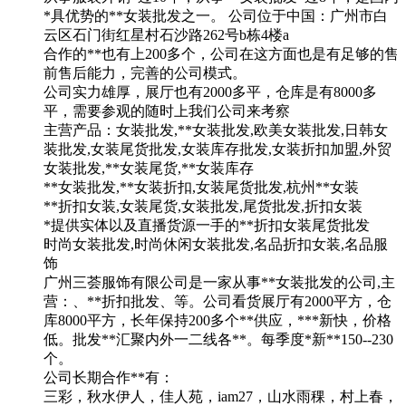
*具优势的**女装批发之一。 公司位于中国：广州市白
云区石门街红星村石沙路262号b栋4楼a
合作的**也有上200多个，公司在这方面也是有足够的售
前售后能力，完善的公司模式。
公司实力雄厚，展厅也有2000多平，仓库是有8000多
平，需要参观的随时上我们公司来考察
主营产品：女装批发,**女装批发,欧美女装批发,日韩女
装批发,女装尾货批发,女装库存批发,女装折扣加盟,外贸
女装批发,**女装尾货,**女装库存
**女装批发,**女装折扣,女装尾货批发,杭州**女装
**折扣女装,女装尾货,女装批发,尾货批发,折扣女装
*提供实体以及直播货源一手的**折扣女装尾货批发
时尚女装批发,时尚休闲女装批发,名品折扣女装,名品服
饰
广州三荟服饰有限公司是一家从事**女装批发的公司,主
营：、**折扣批发、等。公司看货展厅有2000平方，仓
库8000平方，长年保持200多个**供应，***新快，价格
低。批发**汇聚内外一二线各**。每季度*新**150--230
个。
公司长期合作**有：
三彩，秋水伊人，佳人苑，iam27，山水雨稞，村上春，