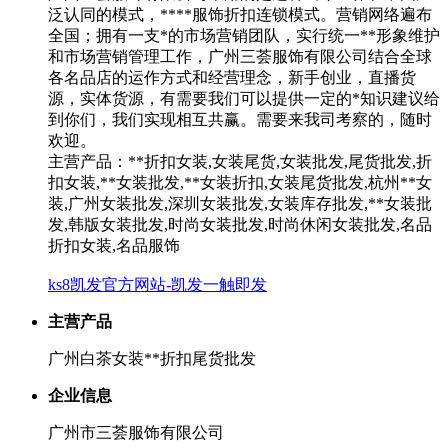
泛认同的模式，****服饰折扣连锁模式。营销网络遍布
全国；拥有一支*的市场营销团队，实行统一**形象维护
和市场营销管理工作，广州三荟服饰有限公司结合全球
各名品店的运作方式和经营理念，新手创业，直播货
源，实体货源，有需要我们可以提供一定的*知识建议给
到你们，我们实现相互共赢。需要来我司考察的，随时
欢迎。
主营产品：**折扣女装,女装尾货,女装批发,尾货批发,折
扣女装,**女装批发,**女装折扣,女装尾货批发,杭州**女
装,广州女装批发,深圳女装批发,女装库存批发,**女装批
发,韩版女装批发,时尚女装批发,时尚休闲女装批发,名品
折扣女装,名品服饰
ks8凯发官方网站-凯发一触即发
主营产品
广州白茶女装**折扣尾货批发
企业信息
广州市三荟服饰有限公司