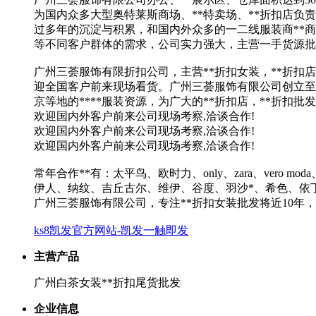
为国内众多大型奥特莱斯商场、**特卖场、**折扣店负
过多年的沉淀与积累，和国内外众多的一二线服装商**
等不同客户群体的需求，公司实力强大，主营一手货源批
广州三荟服饰有限折扣公司，主营**折扣女装，**折扣店
迎全国客户前来现场看货。广州三荟服饰有限公司创立至
京等地的****服装资源，为广大的**折扣店，**折扣
欢迎国内外客户前来公司现场考察,洽谈合作!
欢迎国内外客户前来公司现场考察,洽谈合作!
欢迎国内外客户前来公司现场考察,洽谈合作!
常年合作**有：太平鸟、欧时力、only、zara、ver
伊人、纳纹、吉丘古尔、维伊、谷度、羽沙*、希色、依
广州三荟服饰有限公司，专注**折扣女装批发将近10年，
ks8凯发官方网站-凯发一触即发
主营产品
广州白茶女装**折扣尾货批发
企业信息