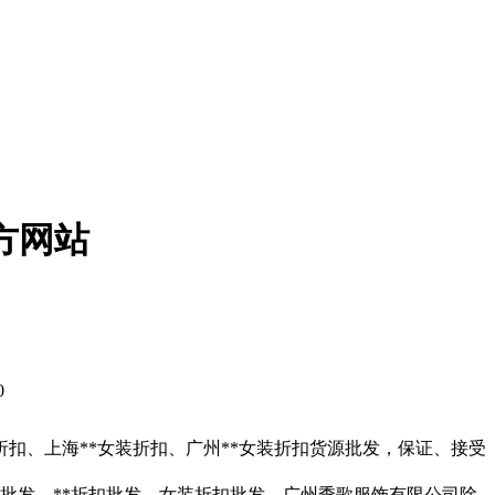
方网站
0
*折扣、上海**女装折扣、广州**女装折扣货源批发，保证、接受
尾货批发，**折扣批发，女装折扣批发。广州季歌服饰有限公司除