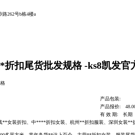
262号b栋4楼a
*折扣尾货批发规格 -ks8凯发官
规格
产品包装:
产品报价: 48.0
有 效 期: 长期
**女装折扣、中****折扣女装、杭州**折扣服装、深圳女装*
000多平方米，常年备货**达上百个，主营**折扣女装，服装