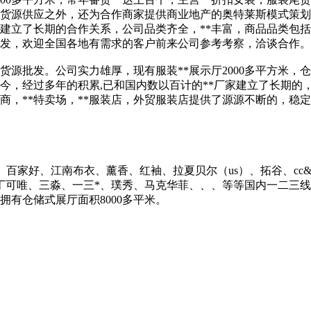
责货源供应之外，还为合作商家提供商业地产的奥特莱斯模式策划
商建立了长期的合作关系，公司品类齐全，**丰富，商品品类包
发，欢迎全国各地有需求的客户前来公司参考考察，洽谈合作。
货源批发。公司实力雄厚，现有服装**展示厅2000多平方米，仓
今，经过多年的积累,已和国内数以百计的**厂家建立了长期的
批发商，**特卖场，**服装店，外贸服装店提供了源源不断的，
o moda、百家好、江南布衣、薰香、红袖、拉夏贝尔（us）、拓谷、
丁可唯、三淼、一三*、璞秀、马克华菲、、、等等国内一二三线
拥有仓储式展厅面积8000多平米。