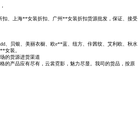
装，
*折扣、上海**女装折扣、广州**女装折扣货源批发，保证、接受
cc&dd、贝银、美丽衣橱、欧e**蓝、纽方、佧茜纹、艾利欧、秋水
**女装。
卖场的货源进货渠道
风格的产品应有尽有，云裳霓影，魅力尽显。我司的货品，按原