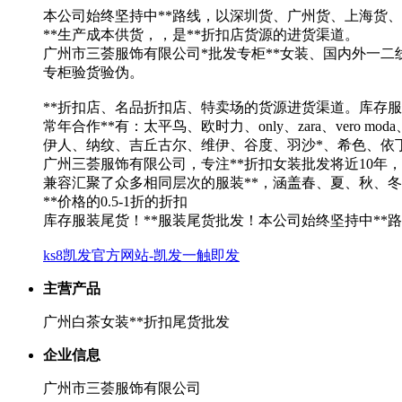
本公司始终坚持中**路线，以深圳货、广州货、上海货、
**生产成本供货，，是**折扣店货源的进货渠道。
广州市三荟服饰有限公司*批发专柜**女装、国内外一二线
专柜验货验伪。
**折扣店、名品折扣店、特卖场的货源进货渠道。库存服
常年合作**有：太平鸟、欧时力、only、zara、ver
伊人、纳纹、吉丘古尔、维伊、谷度、羽沙*、希色、依
广州三荟服饰有限公司，专注**折扣女装批发将近10年，
兼容汇聚了众多相同层次的服装**，涵盖春、夏、秋、
**价格的0.5-1折的折扣
库存服装尾货！**服装尾货批发！本公司始终坚持中**
ks8凯发官方网站-凯发一触即发
主营产品
广州白茶女装**折扣尾货批发
企业信息
广州市三荟服饰有限公司