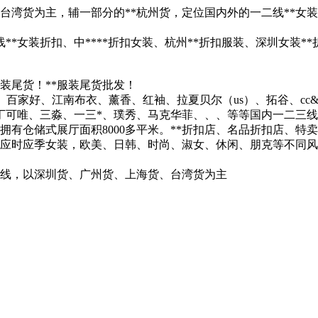
台湾货为主，辅一部分的**杭州货，定位国内外的一二线**女
**女装折扣、中****折扣女装、杭州**折扣服装、深圳女装*
装尾货！**服装尾货批发！
o moda、百家好、江南布衣、薰香、红袖、拉夏贝尔（us）、拓谷、
丁可唯、三淼、一三*、璞秀、马克华菲、、、等等国内一二三线
拥有仓储式展厅面积8000多平米。**折扣店、名品折扣店、特
冬应时应季女装，欧美、日韩、时尚、淑女、休闲、朋克等不同
路线，以深圳货、广州货、上海货、台湾货为主