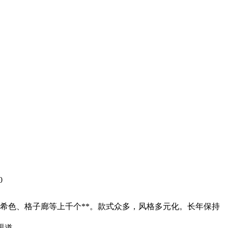
0
希色、格子廊等上千个**。款式众多，风格多元化。长年保持
渠道。