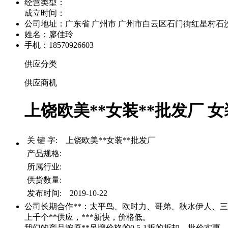
经营类型：
成立时间：
公司地址：
广东省 广州市 广州市白云区石门街红星村石沙路
姓名：廖佳玲
手机：18570926603
供应分类
供应商机
上饶欧美**女装**批发厂 女
关 键 字: 上饶欧美**女装**批发厂
产品规格:
所属行业:
供货数量:
发布时间: 2019-10-22
公司长期合作**：太平鸟、欧时力、哥弟、秋水伊人、
上千个**供应，***新快，价格低。
我们的产品按原**吊牌价格的0.5-1折的折扣，批价实惠