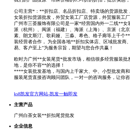
公司主营*：**折扣店、名品折扣店、特卖场的货源批发，
女装折扣货源批发，外贸女装工厂店货源，外贸服装工厂
广州市三荟服饰有限公司是一家*经营国内外一二线**女
派（杭州）、闽派（福建）、海派（上海）、京派（北京
素、朗文斯汀、歌莉娅、三淼、希色、格子廊等上千个**
装经营者合作， 为全国各地**折扣实体店、区域批发商
易、客户至上”为服务宗旨，期望与您合作共赢！
欧时力广州**女装尾货*批发市场，相信很多经营服装批
地，是你不容**的选择！
****女装批发基地，与国内上千家大、中、小型批发商
服装尾货直接咨询顾问团队，一对一的咨询服务，让你咨
ks8凯发官方网站-凯发一触即发
主营产品
广州白茶女装**折扣尾货批发
企业信息