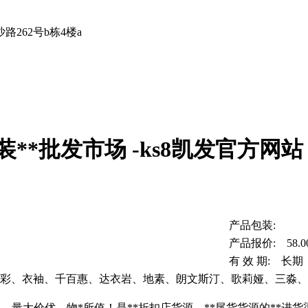
262号b栋4楼a
装**批发市场 -ks8凯发官方网站
产品包装:
产品报价: 58.0
有 效 期: 长期
三彩、衣袖、千百惠、达衣岩、地素、朗文斯汀、歌莉娅、三淼、
，，量大价优，物*所值！是**折扣店货源、**尾货货源的**进货