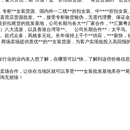
专柜**女装货源、国内外一二线**折扣女装、中****折扣女装、
直营店货源批发。**，接受专柜验货验伪，无需代理费、保证
装折扣尾货的批发基地，公司长期与各大**厂家合作，**汇聚
）八大流派，以及香港台湾等**。 公司长期合作**：太平鸟
。款式众多，风格多元化。长年保持上千个**供应，***新快，
、商场卖场提供质优**的**女装货源，为客户实现低投入高回
发行业的业内友人想了解，在哪里可以*快，了解到这些价格信息呢？
和卖场合作，让你在当地区就可以享受****女装批发基地库存*
询无烦恼！