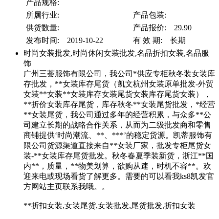
产品规格:
所属行业:
产品包装:
供货数量:
产品报价: 29.90
发布时间: 2019-10-22
有 效 期: 长期
时尚女装批发,时尚休闲女装批发,名品折扣女装,名品服
饰
广州三荟服饰有限公司，我公司*供应专柜秋冬装女装库
存批发，**女装库存尾货（凯文杭州女装原单批发-外贸
女装**女装**女装库存女装尾货女装库存尾货女装），
**折价女装库存尾货，库存秋冬**女装尾货批发，*经营
**女装尾货，我公司通过多年的经营积累，与众多**公
司建立长期的战略合作关系，从而为二级批发商和零售
商铺提供‘时尚潮流、**、***’的稳定货源。凯蒂服饰有
限公司货源渠道直接来自**女装厂家，批发专柜尾货女
装-**女装库存尾货批发。秋冬春夏季装新货，浙江**国
内**，质量，**物美划算，欲购从速，时机不容**。欢
迎来电或现场看货了解更多。需要的可以看我ks8凯发官
方网站主页联系我哦。。
**折扣女装,女装尾货,女装批发,尾货批发,折扣女装