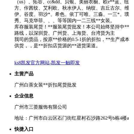
（us）、拓谷、cc&dd、贝银、美丽衣橱、欧e**蓝、纽
方、佧茜纹、艾利欧、秋水伊人、纳纹、吉丘古尔、维
伊、谷度、羽沙*、希色、依丁可唯、三淼、一三*、璞
秀、马克华菲、、、等等国内一二三线**女装。
库存服装尾货！**服装尾货批发！本公司始终坚持中**
路线，以深圳货、广州货、上海货、台湾货为主
我司的货品，按原**价格的0.5-1折的折扣，**生产成本
供货，，是**折扣店货源的**进货渠道。
ks8凯发官方网站-凯发一触即发
主营产品
广州白茶女装**折扣尾货批发
企业信息
广州市三荟服饰有限公司
地址：广州市白云区石门街红星村石沙路262号b栋4楼a
快捷入口