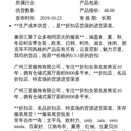
所属行业:
产品包装:
供货数量:
产品报价: 48.00
发布时间: 2019-10-22
有 效 期: 长期
**生产成本供货，，是**折扣店货源的进货渠道。
兼容汇聚了众多相同层次的服装**，涵盖春、夏、秋、
冬应时应季女装，欧美、日韩、时尚、淑女、休闲、朋
克等不同风格的产品应有尽有，云裳霓影，魅力尽显。
我司的货品，按原**价格的0.5-1折的折扣
广州三荟服饰有限公司，专注**折扣女装批发将近10
年，拥有仓储式展厅面积8000多平米。**折扣店、名品
折扣店、特卖场的货源进货渠道
广州三荟服饰有限公司，专注**折扣女装批发将近10
年，拥有仓储式展厅面积8000多平米。
**折扣店、名品折扣店、特卖场的货源进货渠道。库存
服装尾货！**服装尾货批发！
常年合作**有：太平鸟、欧时力、only、zara、vero
moda、百家好、江南布衣、薰香、红袖、拉夏贝尔