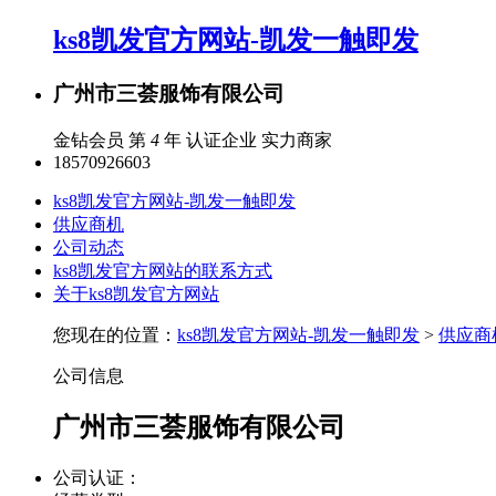
ks8凯发官方网站-凯发一触即发
广州市三荟服饰有限公司
金钻会员 第
4
年
认证企业
实力商家
18570926603
ks8凯发官方网站-凯发一触即发
供应商机
公司动态
ks8凯发官方网站的联系方式
关于ks8凯发官方网站
您现在的位置：
ks8凯发官方网站-凯发一触即发
>
供应商
公司信息
广州市三荟服饰有限公司
公司认证：