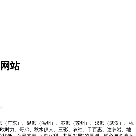
方网站
0
粤派（广东）、温派（温州）、苏派（苏州）、汉派（武汉）、杭
、欧时力、哥弟、秋水伊人、三彩、衣袖、千百惠、达衣岩、地
价格低。公司本着"互惠互利，共同发展"的原则，诚心与各地服