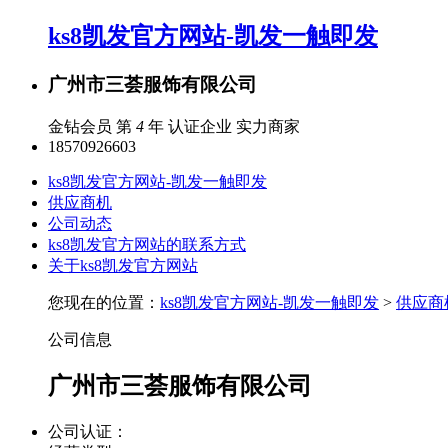
ks8凯发官方网站-凯发一触即发
广州市三荟服饰有限公司
金钻会员 第
4
年
认证企业
实力商家
18570926603
ks8凯发官方网站-凯发一触即发
供应商机
公司动态
ks8凯发官方网站的联系方式
关于ks8凯发官方网站
您现在的位置：
ks8凯发官方网站-凯发一触即发
>
供应商
公司信息
广州市三荟服饰有限公司
公司认证：