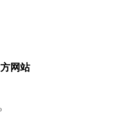
官方网站
0