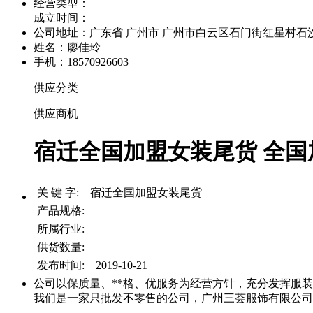
经营类型：
成立时间：
公司地址：
广东省 广州市 广州市白云区石门街红星村石沙路
姓名：廖佳玲
手机：18570926603
供应分类
供应商机
宿迁全国加盟女装尾货 全国加
关 键 字: 宿迁全国加盟女装尾货
产品规格:
所属行业:
供货数量:
发布时间: 2019-10-21
公司以保质量、**格、优服务为经营方针，充分发挥服装
我们是一家只批发不零售的公司，广州三荟服饰有限公司