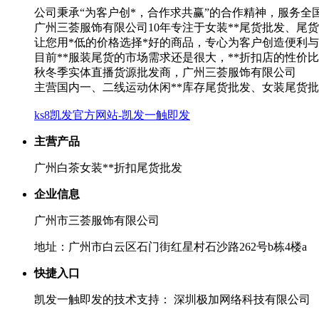
公司秉承“为客户创*，合作求共赢”的合作精神，服务全
广州三荟服饰有限公司10年专注于女装**尾货批发、尾
让您用*低的价格选择*好的商品，专心为客户创造便利与
目前**服装尾货的市场需求还是很大，**折扣店的性价
秋冬季实体直播货源批发商，广州三荟服饰有限公司
主营国内一、二线运动休闲**库存尾货批发、女装尾货
ks8凯发官方网站-凯发一触即发
主营产品
广州白茶女装**折扣尾货批发
企业信息
广州市三荟服饰有限公司
地址：广州市白云区石门街红星村石沙路262号b栋4楼a
快捷入口
凯发一触即发的技术支持： 深圳极加网络科技有限公司