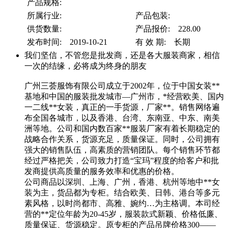
产品规格:
所属行业:
产品包装:
供货数量:
产品报价: 228.00
发布时间: 2019-10-21
有 效 期: 长期
我们坚信，不管您是批发商，还是各大服装商家，相信
一次的结缘，必将成为终身的朋友
广州三荟服饰有限公司成立于2002年，位于中国女装**
基地和中国的服装批发城市—广州市，*经营欧美、国内
一二线**女装，真正的一手货源，厂家**。销售网络遍
布全国各城市，以及香港、台湾、东南亚、中东、南美
洲等地。公司和国内数百家**服装厂家有着长期稳定的
战略合作关系，货源充足，质量保证。同时，公司拥有
强大的销售队伍，高素质的营销团队。每个销售环节都
经过严格把关，公司致力打造“宝玛”程度的给客户和批
发商提供高质量的服务效率和优惠的价格。
公司商品以深圳、上海、广州，香港、杭州等地中**女
装为主，货品都为专柜。结合欧美、日韩、港台等多元
素风格，以时尚都市、高雅、婉约…为主格调。本司经
营的**定位年龄为20-45岁，服装款式新颖、价格低廉、
质量保证、货源稳定。原专柜的产品吊牌价格300——