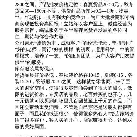
2800之间。产品批发价格定位：春夏货品20-50元，秋冬
货品30—150元不等，供货商品折扣为0.2—1折，物美
**、*低折扣，具有强大的竞争力，为广大批发商和零售
商实现低投资高回报！立始终以客户至上、诚信经营为
服务宗旨，竭诚服务于在**库存尾货界发展的各位同
仁，期待与你合作共赢！
公司秉承“诚信为本，成就客户”的经营理念，坚持“用户
*好的老师，同行*好的榜样”的初衷，运用科学、**的管
理模式，培养了一支、*的服务团队，为广大客户朋友提
供***的服务。
库存服装尾货优点
尾货品质好价格低，春秋装价格在10-15，夏装8-15，冬
装15-30，羽绒服20-35之间，这样就给零售商带来了巨
大的财富空间，使得很多零售商尝到了很大的甜头，低
廉的进货价格，专卖店的品质，老百姓买的也开心，几
十元钱就可以买到商场里几百圆甚至上千元的产品，而
且还会带动重复消费，不管是自己穿还是送朋友都很有
面子，而且花的钱还很少，使得很多热心人*给店家转介
绍了很多客户，客人买的开心，店家赚得开心，达到双
赢的美好局面。