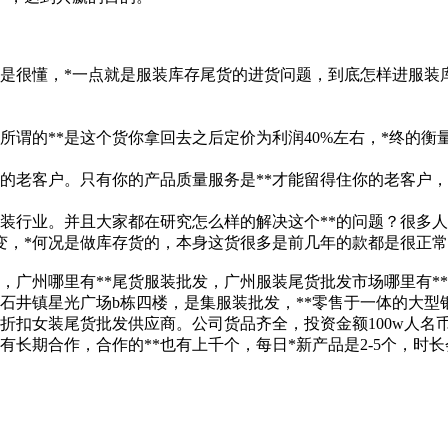
不是很懂，*一点就是服装库存尾货的进货问题，到底怎样进服装
所谓的**是这个货你拿回去之后定价为利润40%左右，*终的衡
的老客户。只有你的产品质量服务是**才能留得住你的老客户
装行业。并且大家都在研究怎么样的解决这个**的问题？很多
变，*何况是做库存货的，本身这货很多是前几年的款都是很正
，广州哪里有**尾货服装批发，广州服装尾货批发市场哪里有*
石井镇星光广场b栋四楼，是集服装批发，**零售于一体的大型
扣女装尾货批发供应商。公司货品齐全，投资金额100w人名币，
有长期合作，合作的**也有上千个，每日*新产品是2-5个，时长