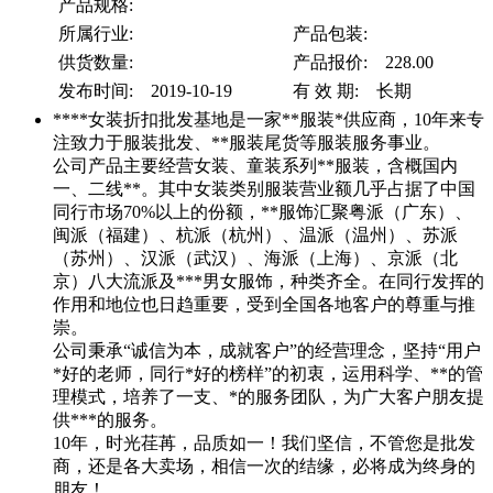
产品规格:
所属行业:
产品包装:
供货数量:
产品报价: 228.00
发布时间: 2019-10-19
有 效 期: 长期
****女装折扣批发基地是一家**服装*供应商，10年来专
注致力于服装批发、**服装尾货等服装服务事业。
公司产品主要经营女装、童装系列**服装，含概国内
一、二线**。其中女装类别服装营业额几乎占据了中国
同行市场70%以上的份额，**服饰汇聚粤派（广东）、
闽派（福建）、杭派（杭州）、温派（温州）、苏派
（苏州）、汉派（武汉）、海派（上海）、京派（北
京）八大流派及***男女服饰，种类齐全。在同行发挥的
作用和地位也日趋重要，受到全国各地客户的尊重与推
崇。
公司秉承“诚信为本，成就客户”的经营理念，坚持“用户
*好的老师，同行*好的榜样”的初衷，运用科学、**的管
理模式，培养了一支、*的服务团队，为广大客户朋友提
供***的服务。
10年，时光荏苒，品质如一！我们坚信，不管您是批发
商，还是各大卖场，相信一次的结缘，必将成为终身的
朋友！