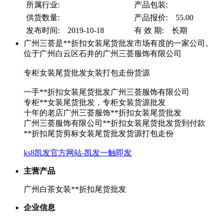
所属行业:
产品包装:
供货数量:
产品报价: 55.00
发布时间: 2019-10-18
有 效 期: 长期
广州三荟是**折扣女装尾货批发市场有度的一家公司。
位于广州白云区石井的广州三荟服饰有限公司
专柜女装尾货批发女装打包走份货源
一手**折扣女装尾货批发广州三荟服饰有限公司
专柜**女装尾货批发，专柜女装货源批发
十年的老店广州三荟服饰**折扣女装尾货批发
广州三荟服饰有限公司**折扣女装尾货批发货到付款
**折扣尾货剪标女装尾货批发货源打包走份
ks8凯发官方网站-凯发一触即发
主营产品
广州白茶女装**折扣尾货批发
企业信息