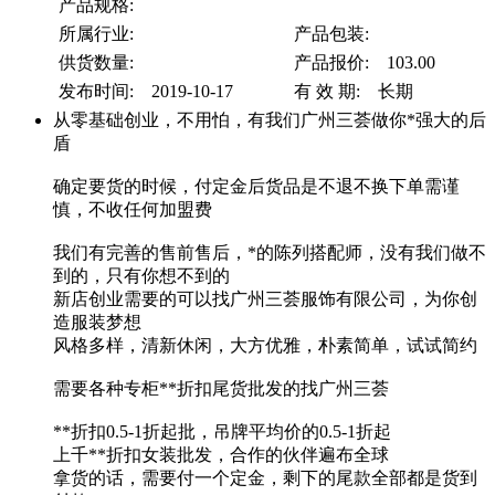
产品规格:
所属行业:
产品包装:
供货数量:
产品报价: 103.00
发布时间: 2019-10-17
有 效 期: 长期
从零基础创业，不用怕，有我们广州三荟做你*强大的后
盾
确定要货的时候，付定金后货品是不退不换下单需谨
慎，不收任何加盟费
我们有完善的售前售后，*的陈列搭配师，没有我们做不
到的，只有你想不到的
新店创业需要的可以找广州三荟服饰有限公司，为你创
造服装梦想
风格多样，清新休闲，大方优雅，朴素简单，试试简约
需要各种专柜**折扣尾货批发的找广州三荟
**折扣0.5-1折起批，吊牌平均价的0.5-1折起
上千**折扣女装批发，合作的伙伴遍布全球
拿货的话，需要付一个定金，剩下的尾款全部都是货到