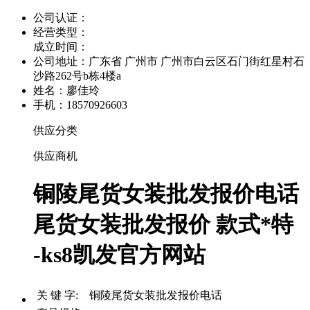
公司认证：
经营类型：
成立时间：
公司地址：
广东省 广州市 广州市白云区石门街红星村石
沙路262号b栋4楼a
姓名：廖佳玲
手机：18570926603
供应分类
供应商机
铜陵尾货女装批发报价电话
尾货女装批发报价 款式*特
-ks8凯发官方网站
关 键 字: 铜陵尾货女装批发报价电话