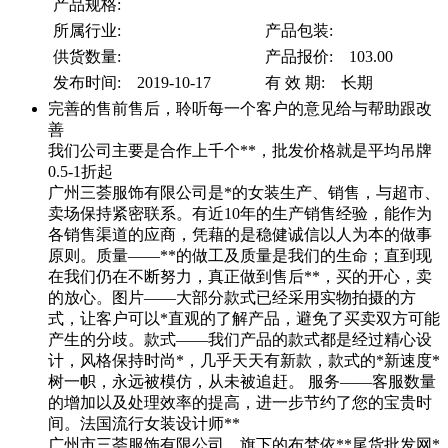
产品规格:
所属行业:
产品包装:
供货数量:
产品报价: 103.00
发布时间: 2019-10-17
有 效 期: 长期
完善的售前售后，聆听每一个客户的意见给与帮助跟改
善
我们公司主要是合作上千个**，批发价格就是平均吊牌
0.5-1折起
广州三荟服饰有限公司是*的女装生产、销售，与超市、
卖场保持紧密联系。有近10年的生产销售经验，能作为
各销售渠道的应商，凭藉的是稳健诚信以人为本的做事
原则。质量——**的做工及质量是我们的生命；直到现
在我们仍在不断努力，真正做到售后**，买的开心，卖
的放心。图片——大部分款式已经采用实物拍摄的方
式，让客户可以*直观的了解产品，避免了买卖双方可能
产生的分歧。款式——我们产品的款式都是经过精心设
计，风格保持时尚*，几乎天天有新款，款式的*新速度*
树一帜，永远被模仿，从未被追赶。 服务——客服数量
的增加以及处理效率的提高，进一步节约了您的宝贵时
间。法国流行女装设计师**
广州市三荟服饰有限公司，旗下的布梵依**尾货批发网*