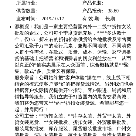
所属行业:
产品包装:
供货数量:
产品报价: 38.60
发布时间: 2019-10-17
有 效 期: 长期
源概况：我们是一家主要经营国内外一二线**折扣女装
批发的企业，公司每个季度货源充足，****多达数十
个，仅0.5-1折左右的折扣价格供货给各地批发及零售商
公司汇聚千万**的流行元素，兼顾不同地域、不同消费
人群个性需求，在款式、质量、成本、运输、返季调换
货的基础上把经营者和消费者的切实利益放在**，从而
以真正的*值实惠展示在大众面前，综合概括就是**聚
集、款式*多、质量又有保障。
服务宗旨：公司始终把“客户体验”摆在**，线上线下相
结合的模式使客户能*好的把握货源情况。另外我们也会
根据客户实际情况提供开业指导、客户跟进、铺货和店
铺指导等服务。我们立志于打造国内的尾货交易商城，
我们将为您带来***的**折扣女装货源。希望能与您一
起，并肩同行！
公司主营：**折扣女装、**库存女装、外贸**女装、外
贸女装尾货、**女装批发、折扣女装、外贸服装批发、
服装尾货批发、库存服装、尾货服装批发市场、广州女
装批发、深圳女装批发、杭州女装批发、台湾女装批发