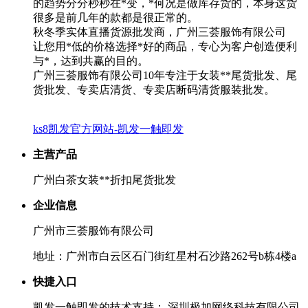
的趋势分分秒秒在*变，*何况是做库存货的，本身这货
很多是前几年的款都是很正常的。
秋冬季实体直播货源批发商，广州三荟服饰有限公司
让您用*低的价格选择*好的商品，专心为客户创造便利
与*，达到共赢的目的。
广州三荟服饰有限公司10年专注于女装**尾货批发、尾
货批发、专卖店清货、专卖店断码清货服装批发。
ks8凯发官方网站-凯发一触即发
主营产品
广州白茶女装**折扣尾货批发
企业信息
广州市三荟服饰有限公司
地址：广州市白云区石门街红星村石沙路262号b栋4楼a
快捷入口
凯发一触即发的技术支持： 深圳极加网络科技有限公司