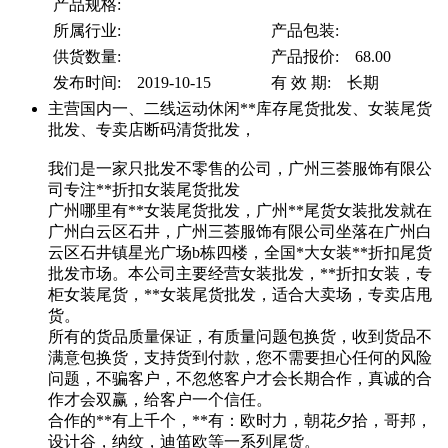
产品规格:
所属行业:
产品包装:
供货数量:
产品报价: 68.00
发布时间: 2019-10-15
有 效 期: 长期
主营国内一、二线运动休闲**库存尾货批发、女装尾货
批发、专卖店断码清货批发，
我们是一家只批发不零售的公司，广州三荟服饰有限公
司专注**折扣女装尾货批发
广州哪里有**女装尾货批发，广州**尾货女装批发就在
广州白云区石井，广州三荟服饰有限公司坐落在广州白
云区石井镇星光广场b栋四楼，全国*大女装**折扣尾货
批发市场。本公司主要经营女装批发，**折扣女装，专
柜女装尾货，**女装尾货批发，适合大卖场，专卖店甩
货。
所有的货品质量保证，有质量问题包换货，收到货品不
满意包换货，支持货到付款，您不需要担心任何的风险
问题，不骗客户，不忽悠客户才会长期合作，真诚的合
作才会双赢，给客户一个信任。
合作的**有上千个，**有：欧时力，朝花夕拾，哥邦，
设计谷，纳纹，迪笛欧等一系列尾货。