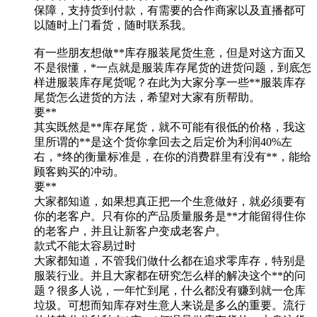
保障，支持货到付款，有需要的合作商家以及直播都可
以随时上门看货，随时联系我。
有一些朋友想做**库存服装尾货生意，但是对这方面又
不是很懂，*一点就是服装库存尾货的进货问题，到底怎
样进服装库存尾货呢？在此为大家分享一些**服装库存
尾货怎么进货的方法，希望对大家有所帮助。
要**
其实既然是**库存尾货，就不可能有很低的价格，我这
里所谓的**是这个货你拿回去之后定价为利润40%左
右，*终的衡量标准是，在你的消费群里有没有**，能给
顾客购买的冲动。
要**
大家都知道，如果想真正把一个生意做好，就必须要有
你的老客户。只有你的产品质量服务是**才能留得住你
的老客户，并且让新客户变成老客户。
款式不能太容易过时
大家都知道，不管我们做什么都在追求零库存，特别是
服装行业。并且大家都在研究怎么样的解决这个**的问
题？很多人说，一年忙到尾，什么都没有赚到就一仓库
垃圾。可想而知库存对生意人来说是多么的重要。流行