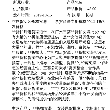
所属行业:
产品包装:
供货数量:
产品报价: 48.00
发布时间: 2019-10-15
有 效 期: 长期
**尾货女装价格实惠，，拿货价是专柜价格的0.5-1折批
发价格
**折扣店进货渠道**，在广州三荟**折扣女装批发中心
有大量的**折扣店货源提供，是**女装货源集散中心，
欢迎各地**女装折扣店店主们来现场展厅考察，这里有
大量**的设计师**，有淑女装、潮牌、白领装、**中老
年服饰，**折扣店，**折扣店货源，**折扣女装批发三
荟**折扣货源中心还为广大客户朋友提供*的**折扣进货
指南，开店创业指导，不加盟，提供*的经营支持，保证
您的经营自主性。三荟公司秉承“资源整合，合作共
赢”的经营理念，为广大**折扣店提供源源不断的物美**
的**折扣女装货源，在业内享有盛誉。做**折扣，只做
去年或者上个季度的专柜质量保证尾货，拒绝任何陈年
旧货，保证货源充足，***折扣女装批发10年，扶持几千
家**折扣店和**特卖场开店经营多年并不断开发新的经
营模式，为店铺提供*的经营扶持。
主营产品： **折扣女装， 女装尾货批发， 专柜库存女