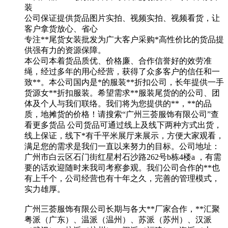
装
公司保证提供货品图片实拍、视频实拍、视频看货，让
客户拿货放心、省心
专注**尾货女装批发为广大客户采购*高性价比的货品提
供强有力的资源保障。
本公司本着货品质优、价格廉、合作信誉好的效劳准
绳，经过多年的用心经营，获得了众多客户的信任和一
致**。本公司国内是*的服装**折扣公司，长年提供一手
货源女**折扣服装。希望需求**服装尾货的的公司、团
体及个人与我们联络。我们将为您提供的**，**的品
质，地摊货的价格！请搜索“广州三荟服饰有限公司”查
看更多货品 公司货品可通过线上及线下两种方式出货，
线上保证，线下*有千平米展厅来展示，方便大家观看，
满足您的需求是我们一直以来努力的目标。公司地址：
广州市白云区石门街红星村石沙路262号b栋4楼a ，有需
要的话欢迎随时来我司考察参观。我们公司合作的**也
有上千个，公司经营也有十年之久，完善的管理模式，
实力雄厚。
广州三荟服饰有限公司长期与各大**厂家合作，**汇聚
粤派（广东）、温派（温州）、苏派（苏州）、汉派