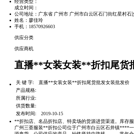
经营类型：
成立时间：
公司地址：
广东省 广州市 广州市白云区石门街红星村石沙路
姓名：廖佳玲
手机：18570926603
供应分类
供应商机
直播**女装女装**折扣尾货
关 键 字: 直播**女装女装**折扣尾货批发女装批发价
产品规格:
所属行业:
供货数量:
发布时间: 2019-10-15
**折扣店、名品折扣店、特卖场的货源进货渠道。库存服
广州三荟服装**折扣公司位于广州市白云区石井镇***
源拿货，公司供应的产品，始终坚持中路线， 常年合作**有：