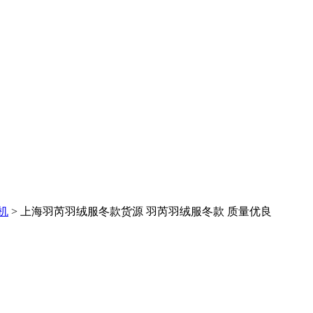
机
> 上海羽芮羽绒服冬款货源 羽芮羽绒服冬款 质量优良