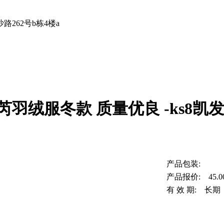
262号b栋4楼a
羽绒服冬款 质量优良 -ks8凯
产品包装:
产品报价: 45.0
有 效 期: 长期