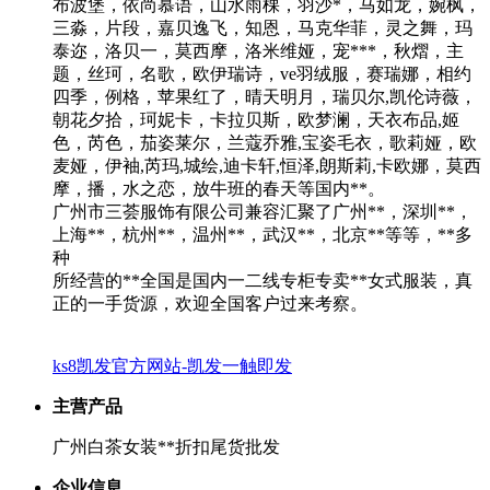
布波堡，依尚慕语，山水雨棵，羽沙*，马如龙，婉枫，
三淼，片段，嘉贝逸飞，知恩，马克华菲，灵之舞，玛
泰迩，洛贝一，莫西摩，洛米维娅，宠***，秋熠，主
题，丝珂，名歌，欧伊瑞诗，ve羽绒服，赛瑞娜，相约
四季，例格，苹果红了，晴天明月，瑞贝尔,凯伦诗薇，
朝花夕拾，珂妮卡，卡拉贝斯，欧梦澜，天衣布品,姬
色，芮色，茄姿莱尔，兰蔻乔雅,宝姿毛衣，歌莉娅，欧
麦娅，伊袖,芮玛,城绘,迪卡轩,恒泽,朗斯莉,卡欧娜，莫西
摩，播，水之恋，放牛班的春天等国内**。
广州市三荟服饰有限公司兼容汇聚了广州**，深圳**，
上海**，杭州**，温州**，武汉**，北京**等等，**多
种
所经营的**全国是国内一二线专柜专卖**女式服装，真
正的一手货源，欢迎全国客户过来考察。
ks8凯发官方网站-凯发一触即发
主营产品
广州白茶女装**折扣尾货批发
企业信息