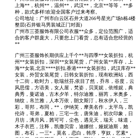
上海**，杭州**，温州**，武汉**，北京**等等，**多
种，款式多样!欢迎全国客户过来考察。
公司地址：广州市白云区石井大道266号星光广场b栋4楼
整层(石井银马男装城正门对面)
广州市三荟服饰有限公司衣服**众多，定位范围广，适
合的客户群庞大，只要您上门看货，总有适合您经营的
**
广州三荟服饰长期供应上千个**与四季**女装折扣，杭
州**女装折扣，深圳**女装尾货，广州女装**库存，上
海**女装,北京****折扣,香港****女装折扣，武汉库存**
女装，外贸女装尾货，日韩女装折扣，现有欧洲站，西
十二街，欧时力，歌瑞丝芬,依目了然，乔帛，谷度，云
风思儒，方语美，女人屋，梵姿，贝芙妮，依维妮，典
典秀，曼诺迪，古木夕羊，特尔迪雅，丽芮，米奥多，
纳纹，帛兰雅，人本万依，朗文斯汀，秋水伊人，三
彩，哥邦，布同，**，伊纳芙，摩美名作，太平鸟，凯
伦诗，哥弟，夏柏，三宅一生，唐朱迪，初次印象，日
月坊，漓月风，茜可可，尘色，遇见天，瑞天，味道，
木子衣芭，注释，凯撒贝雷，迪娜丝，娅妮迪斯，她
图，布石，一三*，莫名，恋白，韩序，亨奴，艺素*，