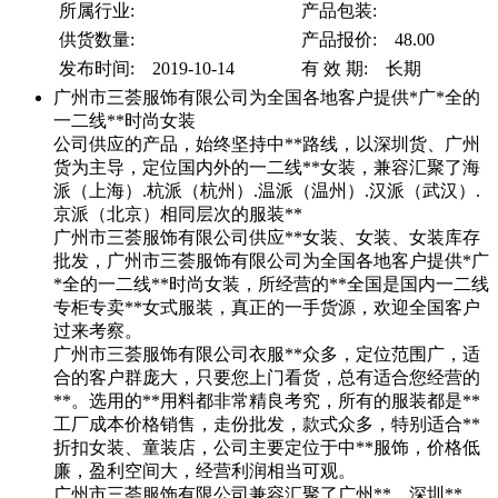
所属行业:
产品包装:
供货数量:
产品报价: 48.00
发布时间: 2019-10-14
有 效 期: 长期
广州市三荟服饰有限公司为全国各地客户提供*广*全的
一二线**时尚女装
公司供应的产品，始终坚持中**路线，以深圳货、广州
货为主导，定位国内外的一二线**女装，兼容汇聚了海
派（上海）.杭派（杭州）.温派（温州）.汉派（武汉）.
京派（北京）相同层次的服装**
广州市三荟服饰有限公司供应**女装、女装、女装库存
批发，广州市三荟服饰有限公司为全国各地客户提供*广
*全的一二线**时尚女装，所经营的**全国是国内一二线
专柜专卖**女式服装，真正的一手货源，欢迎全国客户
过来考察。
广州市三荟服饰有限公司衣服**众多，定位范围广，适
合的客户群庞大，只要您上门看货，总有适合您经营的
**。选用的**用料都非常精良考究，所有的服装都是**
工厂成本价格销售，走份批发，款式众多，特别适合**
折扣女装、童装店，公司主要定位于中**服饰，价格低
廉，盈利空间大，经营利润相当可观。
广州市三荟服饰有限公司兼容汇聚了广州**，深圳**，