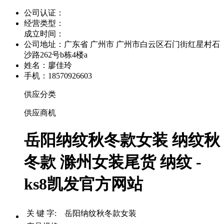
公司认证：
经营类型：
成立时间：
公司地址：
广东省 广州市 广州市白云区石门街红星村石
沙路262号b栋4楼a
姓名：廖佳玲
手机：18570926603
供应分类
供应商机
岳阳纳纹秋冬款女装 纳纹秋
冬款 滁州女装尾货 纳纹 -
ks8凯发官方网站
关 键 字: 岳阳纳纹秋冬款女装