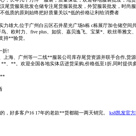
汉尾货服装批发仓储专注尾货服装批发，外贸服装批发，时尚服
*不低质的原则始终把好质量关以*低的价格让利给消费者
实力雄大,位于广州白云区石井星光广场b栋 c栋展厅加仓储空间共8
鸟、欧时力、five plus、如缤、嘉贝逸飞、宝莱*、欧丝蒂雅
支持**验货。
一折!
州、上海、广州等一二线**服装公司库存尾货资源并联手合作,货
**、**。欢迎全国各地实体店进货采购,价格低至1折,同时提供
**
盾
，好多客户16 17年的老款**货都能一两天销完。
ks8凯发官