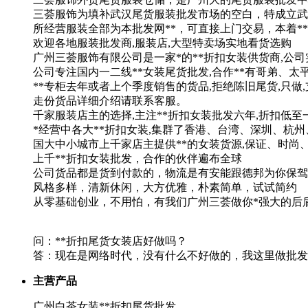
三荟服饰为填补武汉尾货服装批发市场的空白，特成立武
所经营服装全部为本批发网**，可直接上门交易，本着*
欢迎各地服装批发商,服装店,大型特卖场实地看货选购
广州三荟服饰有限公司是一家*的**折扣女装供货商,公司
公司专注国内一二线**女装尾货批发,合作**有哥弟、太平
**专柜去年或者上个季度销售的货品,拒绝陈旧尾货,只做,
走份货品详细介绍请联系客服。
千家服装店主的选择,主注**折扣女装批发六年,折扣低至
*经营中各大**折扣女装,集群了香港、台湾、深圳、杭
国大中小城市上千家店主提供**的女装货源,保证、时尚、
上千**折扣女装批发，合作的伙伴遍布全球
公司货品都是货到付款的，物流是有安能跟德邦为你保驾
风格多样，清新休闲，大方优雅，朴素简单，试试简约
从零基础创业，不用怕，有我们广州三荟做你*强大的后
问：**折扣尾货女装店好做吗？
答：现在是网络时代，没有什么不好做的，我这里做批发的
主营产品
广州白茶女装**折扣尾货批发