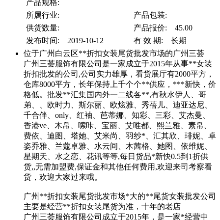
产品规格:
所属行业:
产品包装:
供货数量:
产品报价: 45.00
发布时间: 2019-10-12
有 效 期: 长期
位于广州白云区**折扣女装尾货批发市场的广州三荟
广州三荟服饰有限公司是一家成立于2015年从事**女装
折扣批发的公司,公司实力雄厚，看货展厅有2000平方，
仓库8000平方，长年保持上千个个**供应，***新快，价
格低。批发**汇集国内外一二线各**,有秋水伊人、哥
弟、、欧时力、斯尔丽、欧炫雅、秀蓓儿、迪亚达尼、
千合伴、only、红袖、芭蒂娜、知彩、三彩、艾杰曼、
香港ve、木帛、嗦咔、宝丽、艾唯都、熙兰雅、素帛、
费依、迪图、塔她、艾米尚、羽纱*、汇其欣、琲妮、卓
姿乔雅、兰蔻卓雅、水云间、木茜格、她图、依维妮、
星期天、水之恋、花讯等等,每日货品*新快0.5到1折供
货,,无需加盟费,保证金和其他任何费用,欢迎来司考察看
货，欢迎大家过来哦。
广州**折扣女装尾货批发市场*大的**尾货女装批发公司
主要是经营**折扣女装尾货为准，十年的老店
广州三荟服饰有限公司成立于2015年，是一家*经营中