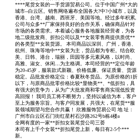
****尾货女装的一手货源贸易公司。位于中国广州*大的
城市--白云区。销售网络遍布全国各大?中?小城市，以及
香港、台湾、越南、西班牙、美国等地。经过多年积累,
公司与众多**厂家保持良好的合作关系，确保商品针对
市场的各类需求。本着诚心服务各地服装经营者，为各
地二级批发商、折扣公司以及**女装零售商提供质优**
的各类型**女装货源。 本司商品以深圳、广州，香港、
杭州、珠海等地中**女装为主，货品都为专柜。结合欧
美、日韩、港台，瑞丽，田园等多元素风格，以时尚、
高雅、淑女、休闲…为主格调。本司经营的**定位年龄
为20-45岁，服装款式新颖、价格低廉、保证质量、货源
稳定。品批发价格定位：春夏秋冬货品。为原价格的1折
以下，与原商品批零价格比较*显物美**、*低折扣，具
有强大的竞争力，从为广大批发商和零售商实现低投资
高回报！ 我司员工将不断努力，坚持以诚信为本，客户
至上为服务宗旨。与客户同发展，共强大，在尾货**服
装领域期望与您合作共赢！ 欣雅服饰贸易公司 地 址：
广州市白云区石门街红星村石沙路262号b栋4楼a
全网有度的一家**折扣女装尾货公司三荟
本司有上千个女装**折扣尾货上新，每日有2-5个***
新。