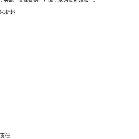
-1折起
责任