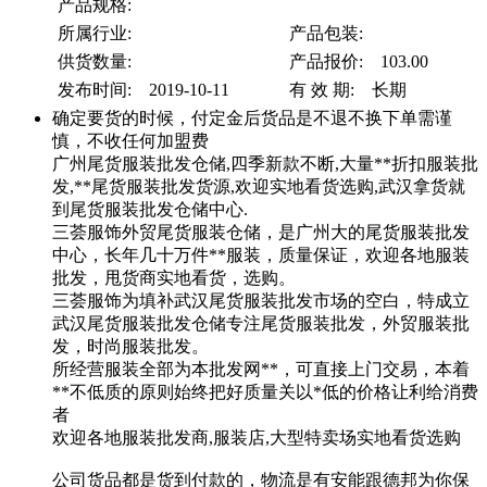
产品规格:
所属行业:
产品包装:
供货数量:
产品报价: 103.00
发布时间: 2019-10-11
有 效 期: 长期
确定要货的时候，付定金后货品是不退不换下单需谨
慎，不收任何加盟费
广州尾货服装批发仓储,四季新款不断,大量**折扣服装批
发,**尾货服装批发货源,欢迎实地看货选购,武汉拿货就
到尾货服装批发仓储中心.
三荟服饰外贸尾货服装仓储，是广州大的尾货服装批发
中心，长年几十万件**服装，质量保证，欢迎各地服装
批发，甩货商实地看货，选购。
三荟服饰为填补武汉尾货服装批发市场的空白，特成立
武汉尾货服装批发仓储专注尾货服装批发，外贸服装批
发，时尚服装批发。
所经营服装全部为本批发网**，可直接上门交易，本着
**不低质的原则始终把好质量关以*低的价格让利给消费
者
欢迎各地服装批发商,服装店,大型特卖场实地看货选购
公司货品都是货到付款的，物流是有安能跟德邦为你保