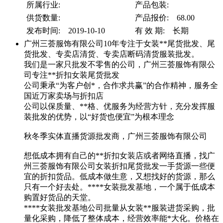
所属行业:
产品包装:
供货数量:
产品报价: 68.00
发布时间: 2019-10-10
有 效 期: 长期
广州三荟服饰有限公司10年专注于女装**尾货批发、尾
货批发、专卖店清货、专卖店断码清货服装批发。
我们是一家只批发不零售的公司，广州三荟服饰有限公
司专注**折扣女装尾货批发
公司秉承“为客户创*，合作求共赢”的合作精神，服务全
国近万家卖场与折扣店
公司以保质量、**格、优服务为经营方针，充分发挥服
装批发的优势，以“好货也便宜”为根本理念
秋冬季实体直播货源批发商，广州三荟服饰有限公司
想低成本拥有自己的**折扣女装店或者网络直播，找广
州三荟服饰有限公司女装折扣尾货批发一手货源一些便
宜的折扣货品。低成本做生意，又想找好的货源，那么
只有一个好去处。****女装批发基地，一个属于低成本
购置好货品的天堂。
****女装批发基地公司批量从女装**服装进货采购，批
量化采购，降低了整体成本，经营效率能*大化。价格在