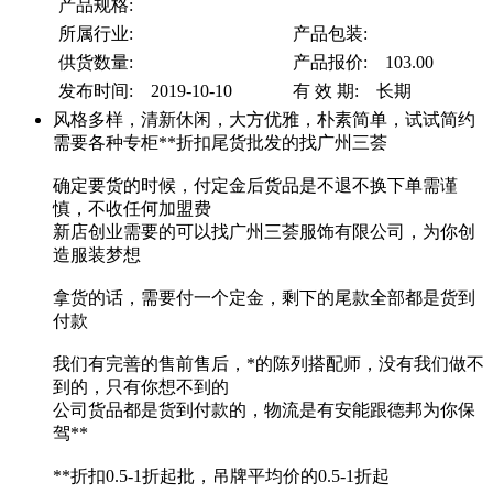
产品规格:
所属行业:
产品包装:
供货数量:
产品报价: 103.00
发布时间: 2019-10-10
有 效 期: 长期
风格多样，清新休闲，大方优雅，朴素简单，试试简约
需要各种专柜**折扣尾货批发的找广州三荟
确定要货的时候，付定金后货品是不退不换下单需谨
慎，不收任何加盟费
新店创业需要的可以找广州三荟服饰有限公司，为你创
造服装梦想
拿货的话，需要付一个定金，剩下的尾款全部都是货到
付款
我们有完善的售前售后，*的陈列搭配师，没有我们做不
到的，只有你想不到的
公司货品都是货到付款的，物流是有安能跟德邦为你保
驾**
**折扣0.5-1折起批，吊牌平均价的0.5-1折起