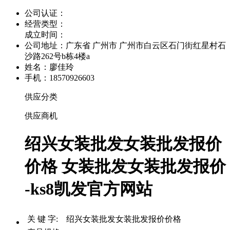
公司认证：
经营类型：
成立时间：
公司地址：
广东省 广州市 广州市白云区石门街红星村石
沙路262号b栋4楼a
姓名：廖佳玲
手机：18570926603
供应分类
供应商机
绍兴女装批发女装批发报价
价格 女装批发女装批发报价
-ks8凯发官方网站
关 键 字: 绍兴女装批发女装批发报价价格