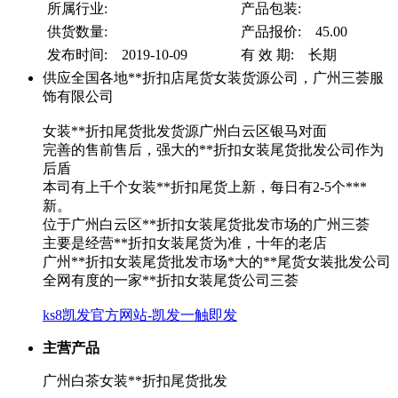
所属行业:
产品包装:
供货数量:
产品报价: 45.00
发布时间: 2019-10-09
有 效 期: 长期
供应全国各地**折扣店尾货女装货源公司，广州三荟服
饰有限公司
女装**折扣尾货批发货源广州白云区银马对面
完善的售前售后，强大的**折扣女装尾货批发公司作为
后盾
本司有上千个女装**折扣尾货上新，每日有2-5个***
新。
位于广州白云区**折扣女装尾货批发市场的广州三荟
主要是经营**折扣女装尾货为准，十年的老店
广州**折扣女装尾货批发市场*大的**尾货女装批发公司
全网有度的一家**折扣女装尾货公司三荟
ks8凯发官方网站-凯发一触即发
主营产品
广州白茶女装**折扣尾货批发