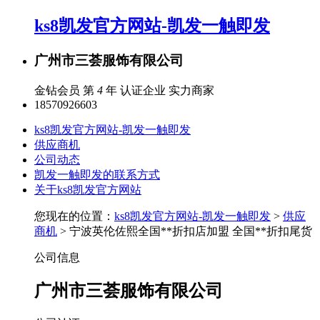
ks8凯发官方网站-凯发一触即发
广州市三荟服饰有限公司
金钻会员 第
4
年
认证企业
实力商家
18570926603
ks8凯发官方网站-凯发一触即发
供应商机
公司动态
凯发一触即发的联系方式
关于ks8凯发官方网站
您现在的位置：
ks8凯发官方网站-凯发一触即发
>
供应
商机
> 宁波英伦佐熙全国**折扣店加盟 全国**折扣尾货
公司信息
广州市三荟服饰有限公司