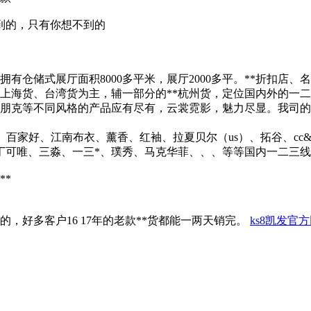
到的，只有你想不到的
拥有仓储式展厅面积8000多平米，展厅2000多平。**折扣店
上海货、台湾货为主，辅一部分的**杭州货，定位国内外的一二
克等不同风格的产品应有尽有，云裳霓影，魅力尽显。我司的货品，
o moda、百家好、江南布衣、薰香、红袖、拉夏贝尔（us）、拓谷、
丁可唯、三淼、一三*、璞秀、马克华菲、、、等等国内一二三线
**
，好多客户16 17年的老款**货都能一两天销完。
ks8凯发官