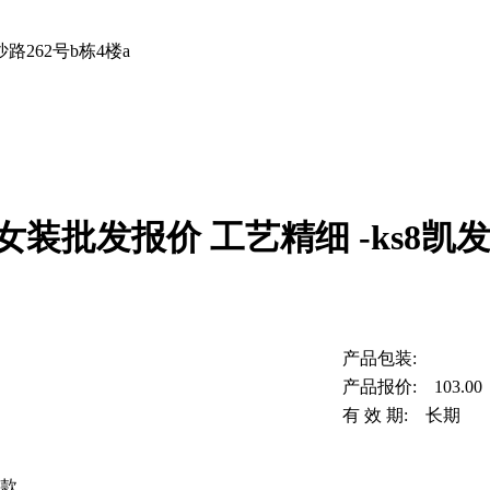
262号b栋4楼a
装批发报价 工艺精细 -ks8凯
产品包装:
产品报价: 103.00
有 效 期: 长期
款