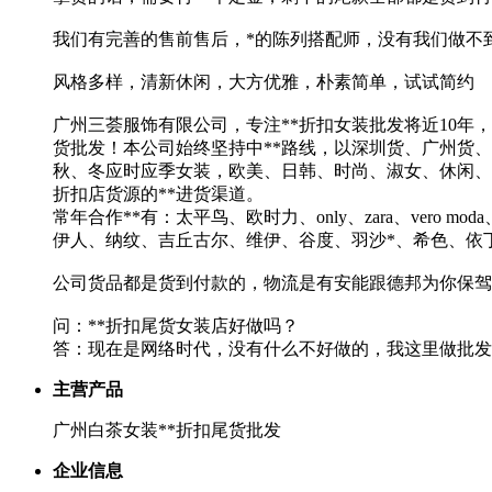
我们有完善的售前售后，*的陈列搭配师，没有我们做不
风格多样，清新休闲，大方优雅，朴素简单，试试简约
广州三荟服饰有限公司，专注**折扣女装批发将近10年，
货批发！本公司始终坚持中**路线，以深圳货、广州货、
秋、冬应时应季女装，欧美、日韩、时尚、淑女、休闲、朋
折扣店货源的**进货渠道。
常年合作**有：太平鸟、欧时力、only、zara、ver
伊人、纳纹、吉丘古尔、维伊、谷度、羽沙*、希色、依
公司货品都是货到付款的，物流是有安能跟德邦为你保驾
问：**折扣尾货女装店好做吗？
答：现在是网络时代，没有什么不好做的，我这里做批发的
主营产品
广州白茶女装**折扣尾货批发
企业信息