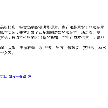
、名品折扣店、特卖场的货源进货渠道。库存服装尾货！**服装尾
线**女装，兼容汇聚了众多相同层次的服装**，涵盖春、夏、
按原**价格的0.5-1折的折扣，**生产成本供货，，是**
cc&dd、贝银、美丽衣橱、欧e**蓝、纽方、佧茜纹、艾利欧、秋水
**女装。
方网站-凯发一触即发