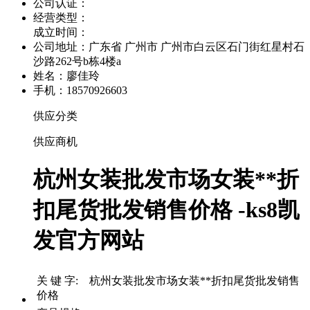
公司认证：
经营类型：
成立时间：
公司地址：
广东省 广州市 广州市白云区石门街红星村石
沙路262号b栋4楼a
姓名：廖佳玲
手机：18570926603
供应分类
供应商机
杭州女装批发市场女装**折
扣尾货批发销售价格 -ks8凯
发官方网站
关 键 字: 杭州女装批发市场女装**折扣尾货批发销售
价格