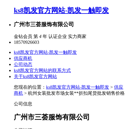
ks8凯发官方网站-凯发一触即发
广州市三荟服饰有限公司
金钻会员 第
4
年
认证企业
实力商家
18570926603
ks8凯发官方网站-凯发一触即发
供应商机
公司动态
ks8凯发官方网站的联系方式
关于ks8凯发官方网站
您现在的位置：
ks8凯发官方网站-凯发一触即发
>
供应
商机
> 杭州女装批发市场女装**折扣尾货批发销售价格
公司信息
广州市三荟服饰有限公司