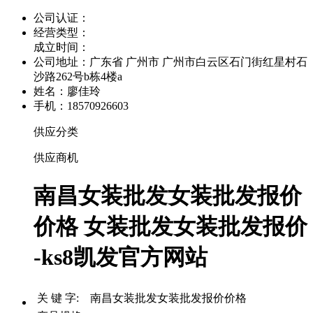
公司认证：
经营类型：
成立时间：
公司地址：
广东省 广州市 广州市白云区石门街红星村石
沙路262号b栋4楼a
姓名：廖佳玲
手机：18570926603
供应分类
供应商机
南昌女装批发女装批发报价
价格 女装批发女装批发报价
-ks8凯发官方网站
关 键 字: 南昌女装批发女装批发报价价格