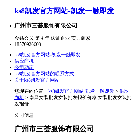
ks8凯发官方网站-凯发一触即发
广州市三荟服饰有限公司
金钻会员 第
4
年
认证企业
实力商家
18570926603
ks8凯发官方网站-凯发一触即发
供应商机
公司动态
ks8凯发官方网站的联系方式
关于ks8凯发官方网站
您现在的位置：
ks8凯发官方网站-凯发一触即发
>
供应
商机
> 南昌女装批发女装批发报价价格 女装批发女装批
发报价
公司信息
广州市三荟服饰有限公司