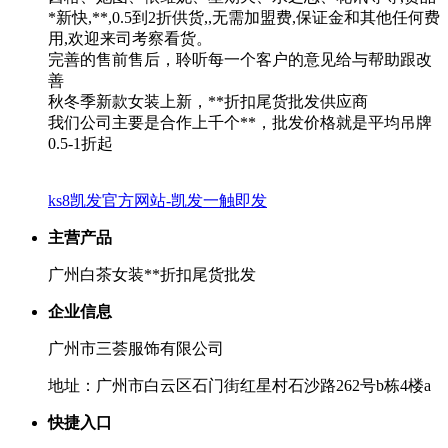
*新快,**,0.5到2折供货,,无需加盟费,保证金和其他任何费
用,欢迎来司考察看货。
完善的售前售后，聆听每一个客户的意见给与帮助跟改
善
秋冬季新款女装上新，**折扣尾货批发供应商
我们公司主要是合作上千个**，批发价格就是平均吊牌
0.5-1折起
ks8凯发官方网站-凯发一触即发
主营产品
广州白茶女装**折扣尾货批发
企业信息
广州市三荟服饰有限公司
地址：广州市白云区石门街红星村石沙路262号b栋4楼a
快捷入口